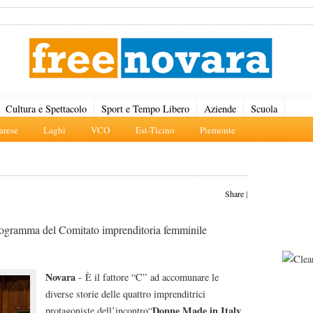
Cultura e Spettacolo
Sport e Tempo Libero
Aziende
Scuola
rese
Laghi
VCO
Est-Ticino
Piemonte
Share
|
 programma del Comitato imprenditoria femminile
Novara
- È il fattore “C” ad accomunare le
diverse storie delle quattro imprenditrici
Donne Made in Italy
protagoniste dell’incontro“