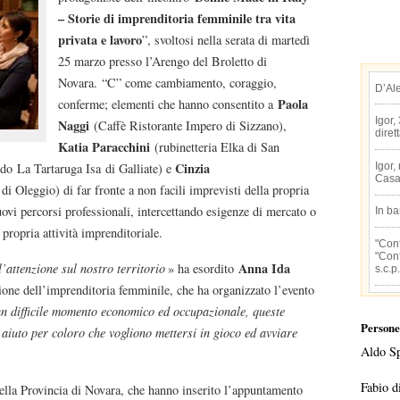
– Storie di imprenditoria femminile tra vita
privata e lavoro
”, svoltosi nella serata di martedì
25 marzo presso l’Arengo del Broletto di
Novara. “C” come cambiamento, coraggio,
D’Al
Paola
conferme; elementi che hanno consentito a
Igor,
Naggi
(Caffè Ristorante Impero di Sizzano),
diret
Katia Paracchini
(rubinetteria Elka di San
Cinzia
Igor,
o La Tartaruga Isa di Galliate) e
Casa
i Oleggio) di far fronte a non facili imprevisti della propria
ovi percorsi professionali, intercettando esigenze di mercato o
In b
propria attività imprenditoriale.
"Conf
"Conf
Anna Ida
’attenzione sul nostro territorio
» ha esordito
s.c.p.
ione dell’imprenditoria femminile, che ha organizzato l’evento
un difficile momento economico ed occupazionale, queste
Persone
aiuto per coloro che vogliono mettersi in gioco ed avviare
Aldo S
Fabio d
ella Provincia di Novara, che hanno inserito l’appuntamento