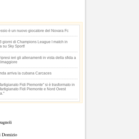
essio è un nuovo giocatore del Novara Fc
 3 giorni di Champions League I match in
ta su Sky Sport!
 ripresi ieri gli allenamenti in vista della sfida a
lmaggiore
anda arriva la cubana Carcaces
artigianato Fidi Piemonte" si è trasformato in
artigianato Fidi Piemonte e Nord Ovest
a."
pagnoli
i Domizio