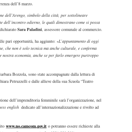
icorrenza dell’8 marzo.
e dell’Arengo, simbolo della città, per sottolineare
ste dell’incontro odierno, le quali dimostrano come si possa
Sara Paladini
 dichiarato
, assessore comunale al commercio.
alle pari opportunità, ha aggiunto: «
L’appuntamento di oggi
one, che non è solo tecnica ma anche culturale, e conferma
le nostra economia, anche se per farlo emergere purtroppo
Barbara Bozzola, sono state accompagnate dalla lettura di
Chiara Petruzzelli e dalle allieve della sua Scuola “Teatro
ione dell’imprenditoria femminile sarà l’organizzazione, nel
ness english
dedicato all’internazionalizzazione e rivolto ad
www.no.camcom.gov.it
sito
o potranno essere richieste alla