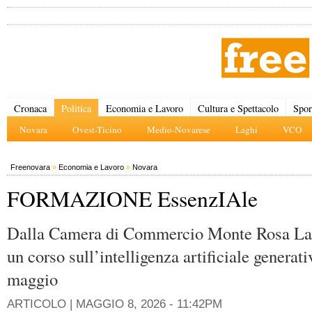
Cronaca
Politica
Economia e Lavoro
Cultura e Spettacolo
Spor
Novara
Ovest-Ticino
Medio-Novarese
Laghi
VCO
Freenovara
»
Economia e Lavoro
»
Novara
FORMAZIONE EssenzIAle
Dalla Camera di Commercio Monte Rosa La
un corso sull’intelligenza artificiale generati
maggio
ARTICOLO |
MAGGIO 8, 2026 - 11:42PM