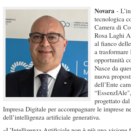
Novara
- L’i
tecnologica co
Camera di C
Rosa Laghi Al
al fianco dell
a trasformare l
opportunità co
Nasce da ques
nuova propost
dell’Ente came
“EssenzIAle",
progettato dal
Impresa Digitale per accompagnare le imprese ne
dell’intelligenza artificiale generativa.
«L’Intelligenza Artificiale non è più una visione 