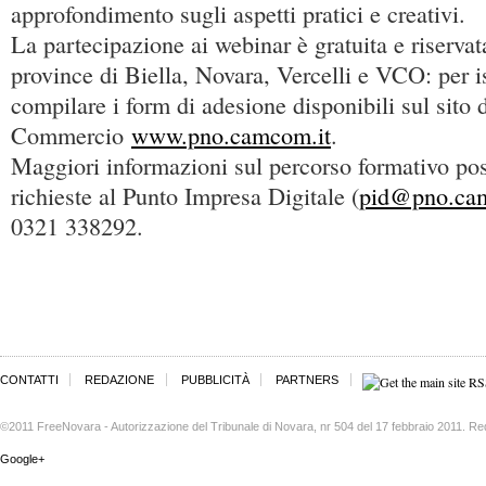
approfondimento sugli aspetti pratici e creativi.
La partecipazione ai webinar è gratuita e riservat
province di Biella, Novara, Vercelli e VCO: per i
compilare i form di adesione disponibili sul sito 
Commercio
www.pno.camcom.it
.
Maggiori informazioni sul percorso formativo po
richieste al Punto Impresa Digitale (
pid@pno.ca
0321 338292.
CONTATTI
REDAZIONE
PUBBLICITÀ
PARTNERS
©2011 FreeNovara - Autorizzazione del Tribunale di Novara, nr 504 del 17 febbraio 2011. Re
Google+