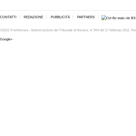
CONTATTI
REDAZIONE
PUBBLICITÀ
PARTNERS
©2011 FreeNovara - Autorizzazione del Tribunale di Novara, nr 504 del 17 febbraio 2011. Re
Google+