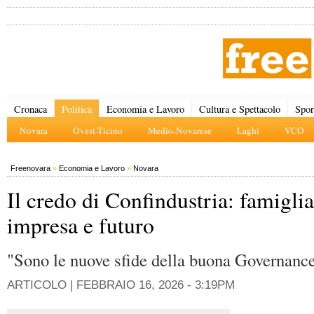
Cronaca
Politica
Economia e Lavoro
Cultura e Spettacolo
Spor
Novara
Ovest-Ticino
Medio-Novarese
Laghi
VCO
Freenovara
»
Economia e Lavoro
»
Novara
Il credo di Confindustria: famiglia
impresa e futuro
"Sono le nuove sfide della buona Governanc
ARTICOLO |
FEBBRAIO 16, 2026 - 3:19PM