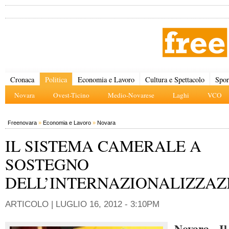
Cronaca
Politica
Economia e Lavoro
Cultura e Spettacolo
Spor
Novara
Ovest-Ticino
Medio-Novarese
Laghi
VCO
Freenovara
»
Economia e Lavoro
»
Novara
IL SISTEMA CAMERALE A
SOSTEGNO
DELL’INTERNAZIONALIZZAZ
ARTICOLO |
LUGLIO 16, 2012 - 3:10PM
Novara -
I