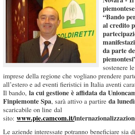
piemontese 
“Bando per 
al credito p
partecipazi
manifestazi
da parte de
piemontesi
sostenere le
imprese della regione che vogliano prendere parte 
all’estero e ad eventi fieristici in Italia aventi car
la cui gestione
è affidata da Unionca
Il bando,
Finpiemonte Spa
da lunedì
, sarà attivo a partire
scaricabile on line dal
www.pie.camcom.it/
internazionalizzazio
sito:
Le aziende interessate potranno beneficiare sia 