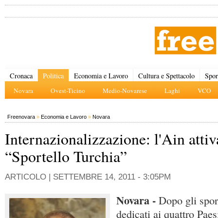
Cronaca
Politica
Economia e Lavoro
Cultura e Spettacolo
Spor
Novara
Ovest-Ticino
Medio-Novarese
Laghi
VCO
Freenovara
»
Economia e Lavoro
»
Novara
Internazionalizzazione: l'Ain attiv
“Sportello Turchia”
ARTICOLO |
SETTEMBRE 14, 2011 - 3:05PM
Novara -
Dopo gli sport
dedicati ai quattro Paes