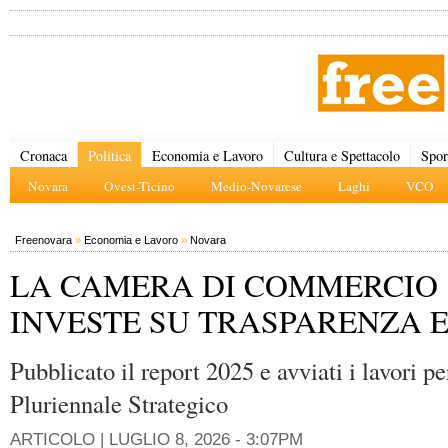
Cronaca
Politica
Economia e Lavoro
Cultura e Spettacolo
Spor
Novara
Ovest-Ticino
Medio-Novarese
Laghi
VCO
Freenovara
»
Economia e Lavoro
»
Novara
LA CAMERA DI COMMERCIO
INVESTE SU TRASPARENZA 
Pubblicato il report 2025 e avviati i lavori p
Pluriennale Strategico
ARTICOLO |
LUGLIO 8, 2026 - 3:07PM