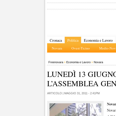
Cronaca
Politica
Economia e Lavoro
Novara
Ovest-Ticino
Medio-Nova
Freenovara
»
Economia e Lavoro
»
Novara
LUNEDÌ 13 GIUGNO
L’ASSEMBLEA GEN
ARTICOLO |
MAGGIO 31, 2011 - 2:41PM
Nova
Novara