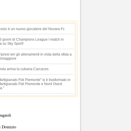
essio è un nuovo giocatore del Novara Fc
 3 giorni di Champions League I match in
ta su Sky Sport!
 ripresi ieri gli allenamenti in vista della sfida a
lmaggiore
anda arriva la cubana Carcaces
artigianato Fidi Piemonte" si è trasformato in
artigianato Fidi Piemonte e Nord Ovest
a."
pagnoli
i Domizio