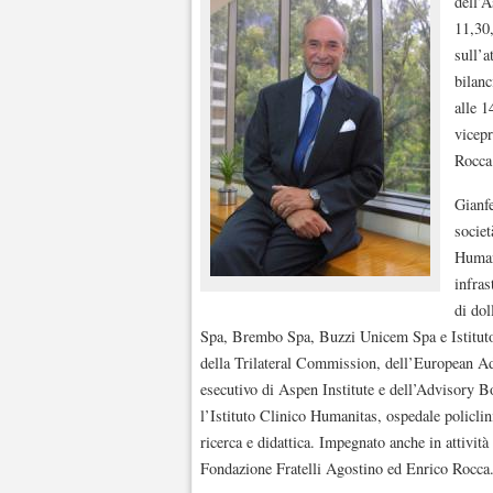
dell’A
11,30,
sull’a
bilanc
alle 1
vicepr
Rocca
Gianf
socie
Humani
infras
di dol
Spa, Brembo Spa, Buzzi Unicem Spa e Istituto 
della Trilateral Commission, dell’European A
esecutivo di Aspen Institute e dell’Advisory 
l’Istituto Clinico Humanitas, ospedale policlin
ricerca e didattica. Impegnato anche in attività
Fondazione Fratelli Agostino ed Enrico Rocca