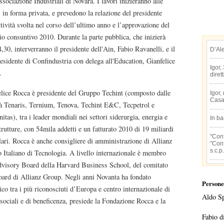
ssociazione Industriali di Novara. I lavori inizieranno alle
 in forma privata, e prevedono la relazione del presidente
ttività svolta nel corso dell’ultimo anno e l’approvazione del
io consuntivo 2010. Durante la parte pubblica, che inizierà
4,30, interverranno il presidente dell'Ain, Fabio Ravanelli, e il
D’Al
esidente di Confindustria con delega all'Education, Gianfelice
Igor,
.
diret
elice Rocca è presidente del Gruppo Techint (composto dalle
Igor,
Casa
tà Tenaris, Ternium, Tenova, Techint E&C, Tecpetrol e
tas), tra i leader mondiali nei settori siderurgia, energia e
In b
trutture, con 54mila addetti e un fatturato 2010 di 19 miliardi
"Conf
lari. Rocca è anche consigliere di amministrazione di Allianz
"Conf
s.c.p.
Italiano di Tecnologia. A livello internazionale è membro
dvisory Board della Harvard Business School, del comitato
Board di Allianz Group. Negli anni Novanta ha fondato
Persone
ico tra i più riconosciuti d’Europa e centro internazionale di
Aldo S
 sociali e di beneficenza, presiede la Fondazione Rocca e la
.
Fabio d