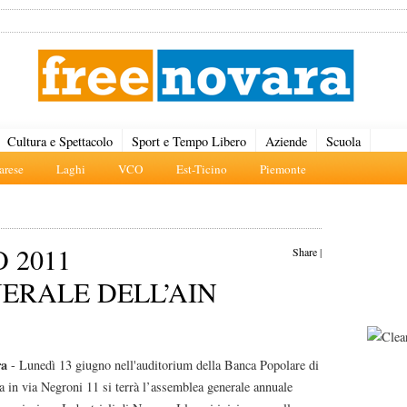
Cultura e Spettacolo
Sport e Tempo Libero
Aziende
Scuola
rese
Laghi
VCO
Est-Ticino
Piemonte
 2011
Share
|
ERALE DELL’AIN
ra
- Lunedì 13 giugno nell'auditorium della Banca Popolare di
 in via Negroni 11 si terrà l’assemblea generale annuale