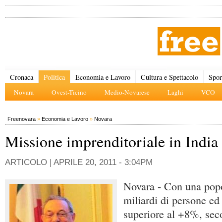
Cronaca
Politica
Economia e Lavoro
Cultura e Spettacolo
Spor
Novara
Ovest-Ticino
Medio-Novarese
Laghi
VCO
Freenovara
»
Economia e Lavoro
»
Novara
Missione imprenditoriale in India
ARTICOLO |
APRILE 20, 2011 - 3:04PM
Novara - Con una popo
miliardi di persone ed
superiore al +8%, sec