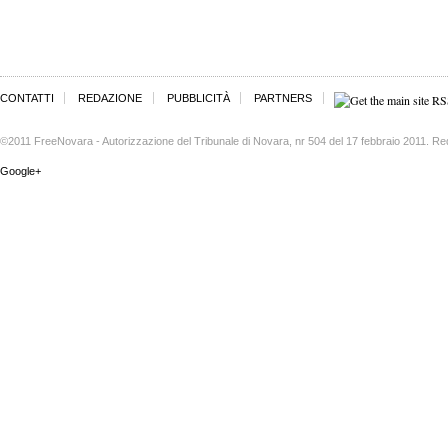
CONTATTI
REDAZIONE
PUBBLICITÀ
PARTNERS
©2011 FreeNovara - Autorizzazione del Tribunale di Novara, nr 504 del 17 febbraio 2011. Re
Google+