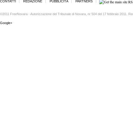
CONTATTI
REDAZIONE
PUBBLICITÀ
PARTNERS
©2011 FreeNovara - Autorizzazione del Tribunale di Novara, nr 504 del 17 febbraio 2011. Re
Google+