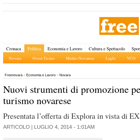
Cronaca
Politica
Economia e Lavoro
Cultura e Spettacolo
Spor
Novara
Ovest-Ticino
Medio-Novarese
Laghi
VCO
Freenovara
»
Economia e Lavoro
»
Novara
Nuovi strumenti di promozione per
turismo novarese
Presentata l’offerta di Explora in vista di
ARTICOLO |
LUGLIO 4, 2014 - 1:01AM