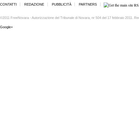
CONTATTI
REDAZIONE
PUBBLICITÀ
PARTNERS
©2011 FreeNovara - Autorizzazione del Tribunale di Novara, nr 504 del 17 febbraio 2011. Re
Google+