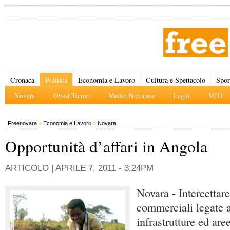
Cronaca
Politica
Economia e Lavoro
Cultura e Spettacolo
Spor
Novara
Ovest-Ticino
Medio-Novarese
Laghi
VCO
Freenovara
»
Economia e Lavoro
»
Novara
Opportunità d’affari in Angola
ARTICOLO |
APRILE 7, 2011 - 3:24PM
Novara - Intercettare
commerciali legate a
infrastrutture ed are