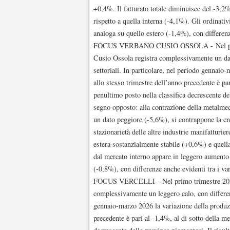
+0,4%. Il fatturato totale diminuisce del -3,
rispetto a quella interna (-4,1%). Gli ordinati
analoga su quello estero (-1,4%), con differenze
FOCUS VERBANO CUSIO OSSOLA - Nel primo t
Cusio Ossola registra complessivamente un dato
settoriali. In particolare, nel periodo gennaio
allo stesso trimestre dell’anno precedente è pa
penultimo posto nella classifica decrescente de
segno opposto: alla contrazione della metalmecc
un dato peggiore (-5,6%), si contrappone la c
stazionarietà delle altre industrie manifatturier
estera sostanzialmente stabile (+0,6%) e quell
dal mercato interno appare in leggero aumento 
(-0,8%), con differenze anche evidenti tra i var
FOCUS VERCELLI - Nel primo trimestre 2026 il
complessivamente un leggero calo, con differenz
gennaio-marzo 2026 la variazione della produzio
precedente è pari al -1,4%, al di sotto della m