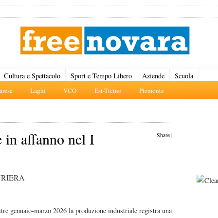
Cultura e Spettacolo
Sport e Tempo Libero
Aziende
Scuola
rese
Laghi
VCO
Est-Ticino
Piemonte
 in affanno nel I
Share
|
URIERA
tre gennaio-marzo 2026 la produzione industriale registra una