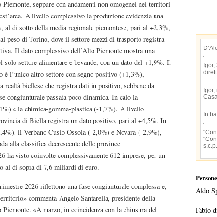
lto Piemonte, seppure con andamenti non omogenei nei territori
t’area. A livello complessivo la produzione evidenzia una
, al di sotto della media regionale piemontese, pari al +2,3%,
dal peso di Torino, dove il settore mezzi di trasporto registra
D’Al
itiva. Il dato complessivo dell’Alto Piemonte mostra una
el solo settore alimentare e bevande, con un dato del +1,9%. Il
Igor,
diret
o è l’unico altro settore con segno positivo (+1,3%),
a realtà biellese che registra dati in positivo, sebbene da
Igor,
se congiunturale passata poco dinamica. In calo la
Casa
1%) e la chimica-gomma-plastica (-1,7%). A livello
In b
provincia di Biella registra un dato positivo, pari al +4,5%. In
-1,4%), il Verbano Cusio Ossola (-2,0%) e Novara (-2,9%),
"Conf
"Conf
da alla classifica decrescente delle province
s.c.p.
26 ha visto coinvolte complessivamente 612 imprese, per un
o al di sopra di 7,6 miliardi di euro.
Persone
trimestre 2026 riflettono una fase congiunturale complessa e,
Aldo S
 territorio» commenta Angelo Santarella, presidente della
iemonte. «A marzo, in coincidenza con la chiusura del
Fabio d