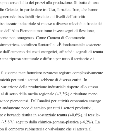
rappo verso l'alto dei prezzi alla produzione. Si tratta di una
o Oriente, in particolare tra Usa, Israele e Iran, che hanno
nerando inevitabili ricadute sui livelli dell'attività
tro tessuto industriale si muove a diverse velocità: a fronte del
ince dell'Alto Piemonte mostrano invece segni di flessione,
isamente non omogeneo. Come Camera di Commercio
immetrica» sottolinea Santarella. «È fondamentale sostenere
e dall’aumento dei costi energetici, affinché i segnali di tenuta
na ripresa strutturale e diffusa per tutto il territorio e i
sistema manifatturiero novarese registra complessivamente
cità per tutti i settori, sebbene di diversa entità. In
variazione della produzione industriale rispetto allo stesso
 al di sotto della media regionale (+2,3%) e risultato meno
rovince piemontesi. Dall’analisi per attività economica emerge
n andamento poco dinamico per tutti i settori produttivi,
e e bevande risulta in sostanziale tenuta (+0,6%), il tessile-
e (-5,8%) seguito dalla chimica-gomma-plastica (-4,2%). La
n il comparto rubinetteria e valvolame che si attesta al