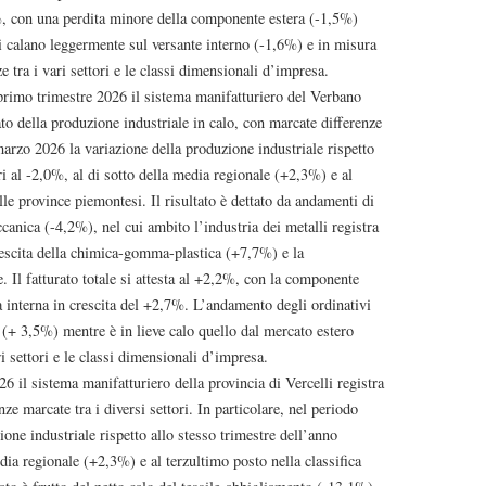
2%, con una perdita minore della componente estera (-1,5%)
vi calano leggermente sul versante interno (-1,6%) e in misura
 tra i vari settori e le classi dimensionali d’impresa.
rimestre 2026 il sistema manifatturiero del Verbano
 della produzione industriale in calo, con marcate differenze
-marzo 2026 la variazione della produzione industriale rispetto
ri al -2,0%, al di sotto della media regionale (+2,3%) e al
lle province piemontesi. Il risultato è dettato da andamenti di
anica (-4,2%), nel cui ambito l’industria dei metalli registra
rescita della chimica-gomma-plastica (+7,7%) e la
e. Il fatturato totale si attesta al +2,2%, con la componente
a interna in crescita del +2,7%. L’andamento degli ordinativi
(+ 3,5%) mentre è in lieve calo quello dal mercato estero
i settori e le classi dimensionali d’impresa.
 sistema manifatturiero della provincia di Vercelli registra
e marcate tra i diversi settori. In particolare, nel periodo
ne industriale rispetto allo stesso trimestre dell’anno
edia regionale (+2,3%) e al terzultimo posto nella classifica