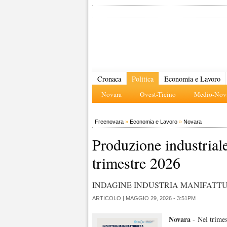
Cronaca
Politica
Economia e Lavoro
Novara
Ovest-Ticino
Medio-Nova
Freenovara
»
Economia e Lavoro
»
Novara
Produzione industriale
trimestre 2026
INDAGINE INDUSTRIA MANIFATT
ARTICOLO |
MAGGIO 29, 2026 - 3:51PM
Novara
- Nel trimes