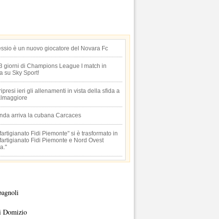
essio è un nuovo giocatore del Novara Fc
 3 giorni di Champions League I match in
ta su Sky Sport!
 ripresi ieri gli allenamenti in vista della sfida a
lmaggiore
anda arriva la cubana Carcaces
artigianato Fidi Piemonte" si è trasformato in
artigianato Fidi Piemonte e Nord Ovest
a."
pagnoli
i Domizio