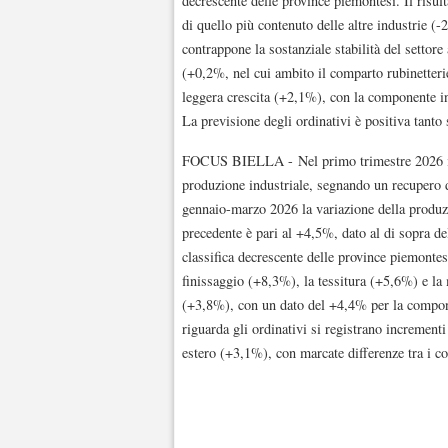
decrescente delle province piemontesi. Il risult
di quello più contenuto delle altre industrie 
contrappone la sostanziale stabilità del setto
(+0,2%, nel cui ambito il comparto rubinetterie
leggera crescita (+2,1%), con la componente in
La previsione degli ordinativi è positiva tant
FOCUS BIELLA - Nel primo trimestre 2026 il si
produzione industriale, segnando un recupero do
gennaio-marzo 2026 la variazione della produzio
precedente è pari al +4,5%, dato al di sopra d
classifica decrescente delle province piemontes
finissaggio (+8,3%), la tessitura (+5,6%) e la 
(+3,8%), con un dato del +4,4% per la compone
riguarda gli ordinativi si registrano incremen
estero (+3,1%), con marcate differenze tra i c