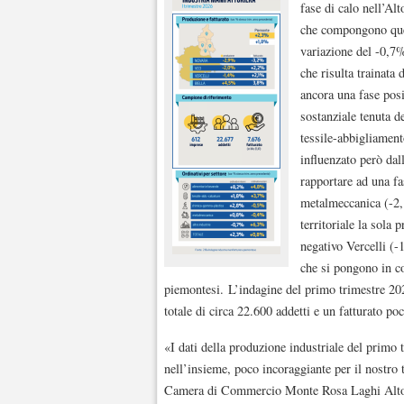
fase di calo nell’A
che compongono ques
variazione del -0,7%
che risulta trainata 
ancora una fase pos
sostanziale tenuta d
tessile-abbigliament
influenzato però dall
rapportare ad una fa
metalmeccanica (-2,
territoriale la sola 
negativo Vercelli (
che si pongono in co
piemontesi. L’indagine del primo trimestre 20
totale di circa 22.600 addetti e un fatturato poc
«I dati della produzione industriale del primo 
nell’insieme, poco incoraggiante per il nostro
Camera di Commercio Monte Rosa Laghi Alto P