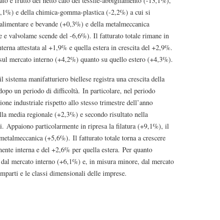
ato è frutto del netto calo del tessile-abbigliamento (-13,1%),
(-2,1%) e della chimica-gomma-plastica (-2,2%) a cui si
re alimentare e bevande (+0,3%) e della metalmeccanica
 e valvolame scende del -6,6%). Il fatturato totale rimane in
terna attestata al +1,9% e quella estera in crescita del +2,9%.
o sul mercato interno (+4,2%) quanto su quello estero (+4,3%).
stema manifatturiero biellese registra una crescita della
po un periodo di difficoltà. In particolare, nel periodo
ne industriale rispetto allo stesso trimestre dell’anno
ella media regionale (+2,3%) e secondo risultato nella
i. Appaiono particolarmente in ripresa la filatura (+9,1%), il
metalmeccanica (+5,6%). Il fatturato totale torna a crescere
nte interna e del +2,6% per quella estera. Per quanto
ti dal mercato interno (+6,1%) e, in misura minore, dal mercato
omparti e le classi dimensionali delle imprese.