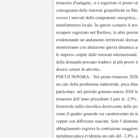
trimestre d'indagine, si è registrato il primo st
conseguenza delle tensioni geopolitiche in Medi
scosso i mercati della componente energetica, ge
manifatturiera locale. In questo scenario il nos
recupero registrato nel Biellese, le altre prov
evidenziando un andamento territoriale dec
monitoriamo con attenzione questa dinamica as
le imprese colpite dalle tensioni internazionali 
della domanda possano tradursi al più presto in u
diversi settori di attività».
FOCUS NOVARA - Nel primo trimestre 2026 il 
un calo della produzione industriale, poca dinami
particolare, nel periodo gennaio-marzo 2026 la 
trimestre dell’anno precedente è pari al -2,9%,
favorevole nella classifica decrescente delle p
come il quadro generale sia caratterizzato da u
seppur con differenze marcate. Solo l’alimentar
abbigliamento registra la contrazione maggior
metalmeccanica evidenzia un calo del -2,8%, co