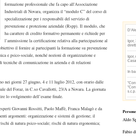
formazione professionale che fa capo all'Associazione
Industriali di Novara, organizza il “modulo C” del corso di
specializzazione per i responsabili del servizio di
prevenzione e protezione aziendale (Rspp). Il modulo, che
D’Al
ha carattere di credito formativo permanente e richiede per
l’ammissione la certificazione relativa alla partecipazione al
Igor,
diret
biettivo il fornire ai partecipanti la formazione su prevenzione
mica e psico-sociale, nonché nozioni di organizzazione e
Igor,
Casa
di tecniche di comunicazione in azienda e di relazioni
In b
nno nei giorni 27 giugno, 4 e 11 luglio 2012, con orario dalle
"Conf
"Conf
 aule del Foraz, in C.so Cavallotti, 23/A a Novara. La giornata
s.c.p.
tire lo svolgimento dell’esame finale.
 esperti Giovanni Rossitti, Paolo Maffè, Franca Malagò e da
Persone
uenti argomenti: organizzazione e sistemi di gestione; il
Aldo S
rischi di natura psico-sociale; rischi di natura ergonomica;
Fabio d