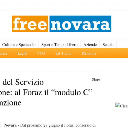
Cultura e Spettacolo
Sport e Tempo Libero
Aziende
Scuola
rese
Laghi
VCO
Est-Ticino
Piemonte
 del Servizio
Share
|
one: al Foraz il “modulo C”
zazione
Novara -
Dal prossimo 27 giugno il Foraz, consorzio di