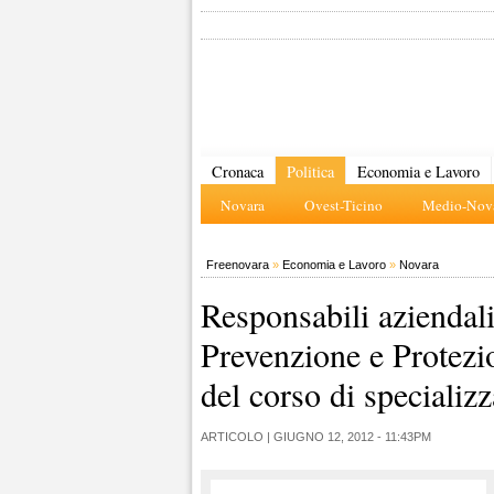
Cronaca
Politica
Economia e Lavoro
Novara
Ovest-Ticino
Medio-Nova
Freenovara
»
Economia e Lavoro
»
Novara
Responsabili aziendali
Prevenzione e Protezi
del corso di specializ
ARTICOLO |
GIUGNO 12, 2012 - 11:43PM