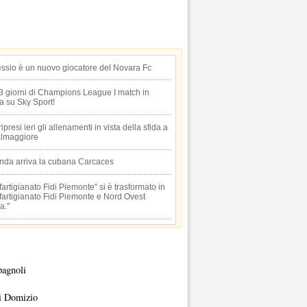
essio è un nuovo giocatore del Novara Fc
 3 giorni di Champions League I match in
ta su Sky Sport!
 ripresi ieri gli allenamenti in vista della sfida a
lmaggiore
anda arriva la cubana Carcaces
artigianato Fidi Piemonte" si è trasformato in
artigianato Fidi Piemonte e Nord Ovest
a."
pagnoli
i Domizio