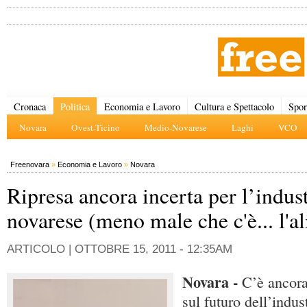
Cronaca
Politica
Economia e Lavoro
Cultura e Spettacolo
Spor
Novara
Ovest-Ticino
Medio-Novarese
Laghi
VCO
Freenovara
»
Economia e Lavoro
»
Novara
Ripresa ancora incerta per l’indus
novarese (meno male che c'è... l'a
ARTICOLO |
OTTOBRE 15, 2011 - 12:35AM
Novara -
C’è ancora
sul futuro dell’indus