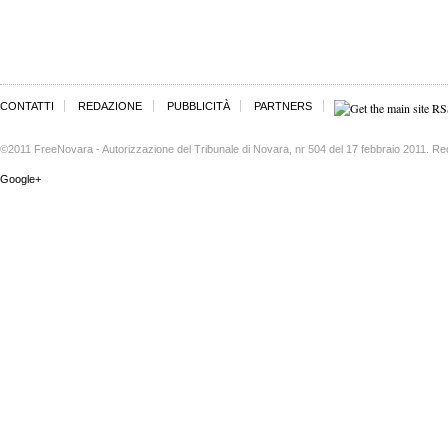
CONTATTI
REDAZIONE
PUBBLICITÀ
PARTNERS
©2011 FreeNovara - Autorizzazione del Tribunale di Novara, nr 504 del 17 febbraio 2011. Re
Google+