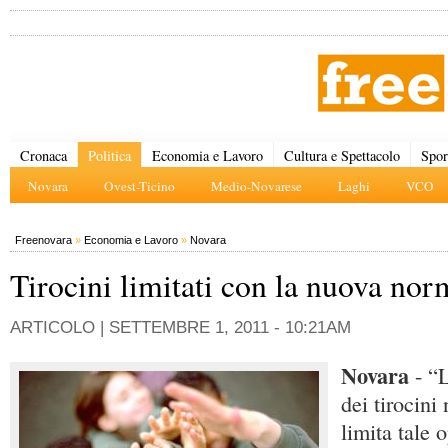
Cronaca
Politica
Economia e Lavoro
Cultura e Spettacolo
Spor
Novara
Ovest-Ticino
Medio-Novarese
Laghi
VCO
Freenovara
»
Economia e Lavoro
»
Novara
Tirocini limitati con la nuova nor
ARTICOLO |
SETTEMBRE 1, 2011 - 10:21AM
Novara
- “
dei tirocini
limita tale 