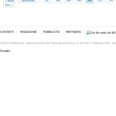
« inizio
‹ precedente
…
387
388
389
390
391
392
393
fine »
CONTATTI
REDAZIONE
PUBBLICITÀ
PARTNERS
©2011 FreeNovara - Autorizzazione del Tribunale di Novara, nr 504 del 17 febbraio 2011. Re
Google+