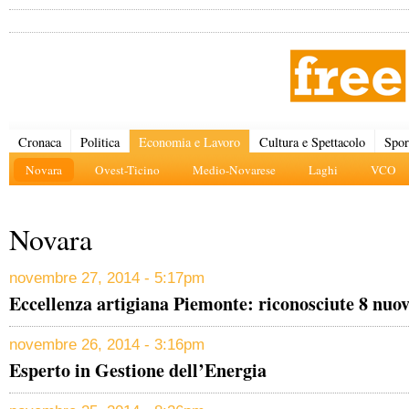
Cronaca
Politica
Economia e Lavoro
Cultura e Spettacolo
Spor
Novara
Ovest-Ticino
Medio-Novarese
Laghi
VCO
Novara
novembre 27, 2014 - 5:17pm
Eccellenza artigiana Piemonte: riconosciute 8 nuov
novembre 26, 2014 - 3:16pm
Esperto in Gestione dell’Energia