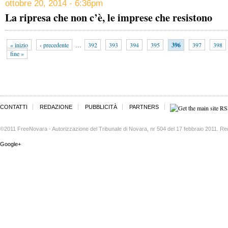
ottobre 20, 2014 - 6:36pm
La ripresa che non c’è, le imprese che resistono
« inizio
‹ precedente
…
392
393
394
395
396
397
398
fine »
CONTATTI
REDAZIONE
PUBBLICITÀ
PARTNERS
©2011 FreeNovara - Autorizzazione del Tribunale di Novara, nr 504 del 17 febbraio 2011. Re
Google+