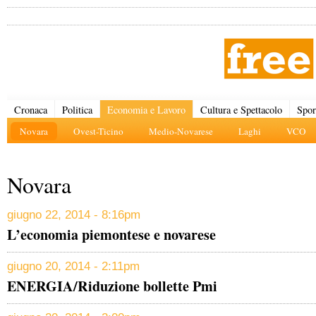
Cronaca
Politica
Economia e Lavoro
Cultura e Spettacolo
Spor
Novara
Ovest-Ticino
Medio-Novarese
Laghi
VCO
Novara
giugno 22, 2014 - 8:16pm
L’economia piemontese e novarese
giugno 20, 2014 - 2:11pm
ENERGIA/Riduzione bollette Pmi