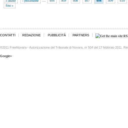
« inizio
‹ precedente
…
404
405
406
407
408
409
410
fine »
CONTATTI
REDAZIONE
PUBBLICITÀ
PARTNERS
©2011 FreeNovara - Autorizzazione del Tribunale di Novara, nr 504 del 17 febbraio 2011. Re
Google+