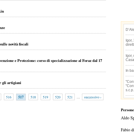
Ain
enze
D’Al
Igor,
lle novità fiscali
diret
Igor,
venzione e Protezione: corso di specializzazione al Foraz dal 17
Casa
In b
"Conf
 gli artigiani
"Conf
s.c.p.
516
517
518
519
520
521
…
successivo ›
Persone
Aldo S
Fabio d