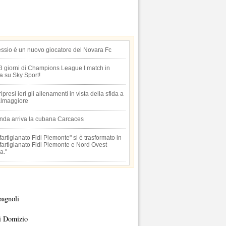
essio è un nuovo giocatore del Novara Fc
 3 giorni di Champions League I match in
ta su Sky Sport!
 ripresi ieri gli allenamenti in vista della sfida a
lmaggiore
anda arriva la cubana Carcaces
artigianato Fidi Piemonte" si è trasformato in
artigianato Fidi Piemonte e Nord Ovest
a."
pagnoli
i Domizio