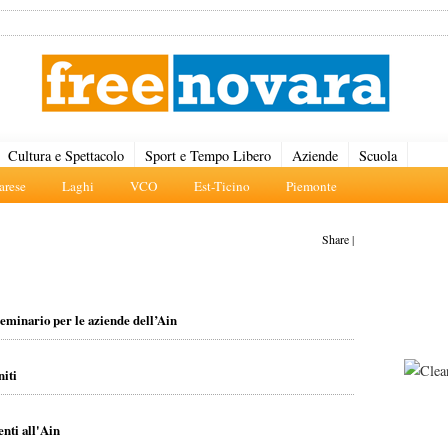
Cultura e Spettacolo
Sport e Tempo Libero
Aziende
Scuola
rese
Laghi
VCO
Est-Ticino
Piemonte
Share
|
minario per le aziende dell’Ain
niti
enti all'Ain