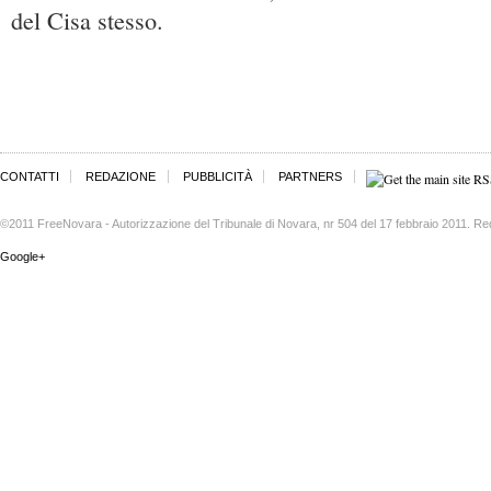
del Cisa stesso.
CONTATTI
REDAZIONE
PUBBLICITÀ
PARTNERS
©2011 FreeNovara - Autorizzazione del Tribunale di Novara, nr 504 del 17 febbraio 2011. Re
Google+