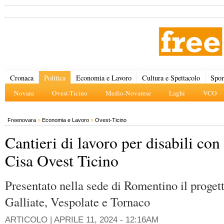
Cronaca
Politica
Economia e Lavoro
Cultura e Spettacolo
Spor
Novara
Ovest-Ticino
Medio-Novarese
Laghi
VCO
Freenovara
»
Economia e Lavoro
»
Ovest-Ticino
Cantieri di lavoro per disabili con 
Cisa Ovest Ticino
Presentato nella sede di Romentino il proget
Galliate, Vespolate e Tornaco
ARTICOLO |
APRILE 11, 2024 - 12:16AM