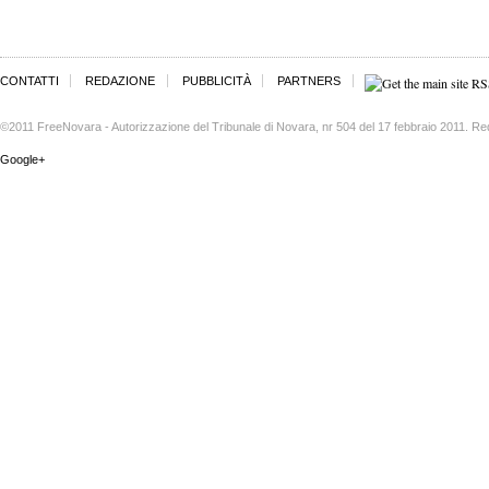
CONTATTI
REDAZIONE
PUBBLICITÀ
PARTNERS
©2011 FreeNovara - Autorizzazione del Tribunale di Novara, nr 504 del 17 febbraio 2011. Re
Google+