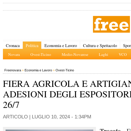
Cronaca
Politica
Economia e Lavoro
Cultura e Spettacolo
Spor
Novara
Ovest-Ticino
Medio-Novarese
Laghi
VCO
Freenovara
»
Economia e Lavoro
»
Ovest-Ticino
FIERA AGRICOLA E ARTIGIA
ADESIONI DEGLI ESPOSITORI
26/7
ARTICOLO |
LUGLIO 10, 2024 - 1:34PM
Trecate
- F