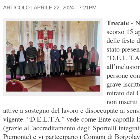
ARTICOLO |
APRILE 22, 2024 - 7:21PM
Trecate
- N
scorso 15 ap
delle feste 
stato presen
“D.E.L.T.A.
all’inclusio
persone con
grave iscrit
mirato dei C
non inseriti 
attive a sostegno del lavoro e disoccupate ai sens
vigente. “D.E.L.T.A.” vede come Ente capofila la
(grazie all’accreditamento degli Sportelli integra
Piemonte) e vi partecipano i Comuni di Borgolav