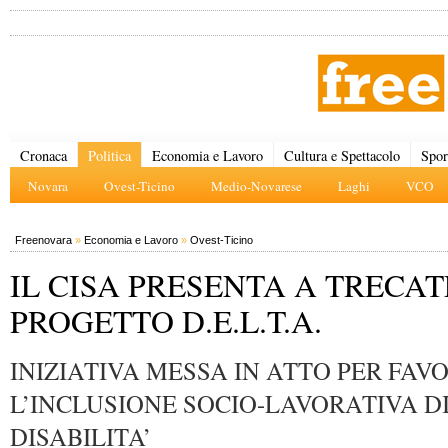
Cronaca
Politica
Economia e Lavoro
Cultura e Spettacolo
Spor
Novara
Ovest-Ticino
Medio-Novarese
Laghi
VCO
Freenovara
»
Economia e Lavoro
»
Ovest-Ticino
IL CISA PRESENTA A TRECAT
PROGETTO D.E.L.T.A.
INIZIATIVA MESSA IN ATTO PER FAV
L’INCLUSIONE SOCIO-LAVORATIVA D
DISABILITA’