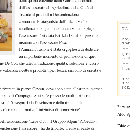
della quarta edizione della Giornata dedicata
dall’assessorato all’Agricoltura della Città di
Trecate ai prodotti a Denominazione
comunale. Protagoniste dell’iniziativa "le
eccellenze alle quali ancora una volta – spiega
D’Al
l’assessore Fortunata Patrizia Dattrino, presente
Igor,
insieme con l’assessore Pasca –
diret
l’Amministrazione è stata orgogliosa di dedicare
Igor,
un importante momento di promozione di quel
Casa
one De.Co., che attesta tradizione, qualità, selezione e lavoro
In b
 valorizza ricette e prodotti tipici locali, simbolo di unicità e
"Conf
"Conf
s.c.p.
o riversati in piazza Cavour, dove sono state allestite numerose
imercato di Campagna Amica "e presso le quali – rimarca
sti all’insegna della freschezza e della tipicità, due
Persone
icolarmente attrattiva l’iniziativa di promozione".
Aldo S
ra dell’associazione “Line-Out”, il Gruppo Alpini “A.Geddo”,
Fabio d
conclusione l’assessore - ha distribuito, presso il punto di