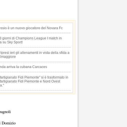
essio è un nuovo giocatore del Novara Fc
 3 giorni di Champions League I match in
ta su Sky Sport!
 ripresi ieri gli allenamenti in vista della sfida a
lmaggiore
anda arriva la cubana Carcaces
artigianato Fidi Piemonte" si è trasformato in
artigianato Fidi Piemonte e Nord Ovest
a."
pagnoli
i Domizio