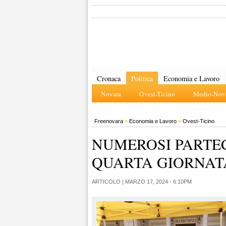
Cronaca
Politica
Economia e Lavoro
Novara
Ovest-Ticino
Medio-Nova
Freenovara
»
Economia e Lavoro
»
Ovest-Ticino
NUMEROSI PARTEC
QUARTA GIORNATA
ARTICOLO |
MARZO 17, 2024 - 6:10PM