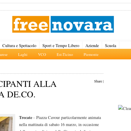
Cultura e Spettacolo
Sport e Tempo Libero
Aziende
Scuola
rese
Laghi
VCO
Est-Ticino
Piemonte
IPANTI ALLA
Share
|
 DE.CO.
Trecate
- Piazza Cavour particolarmente animata
nella mattinata di sabato 16 marzo, in occasione