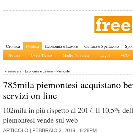
Cronaca
Politica
Economia e Lavoro
Cultura e Spettacolo
Spor
Novara
Ovest-Ticino
Medio-Novarese
Laghi
VCO
Freenovara
»
Economia e Lavoro
»
Piemonte
785mila piemontesi acquistano be
servizi on line
102mila in più rispetto al 2017. Il 10,5% del
piemontesi vende sul web
ARTICOLO |
FEBBRAIO 2, 2019 - 8:28PM