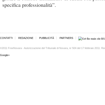
specifica professionalità”.
CONTATTI
REDAZIONE
PUBBLICITÀ
PARTNERS
©2011 FreeNovara - Autorizzazione del Tribunale di Novara, nr 504 del 17 febbraio 2011. Re
Google+