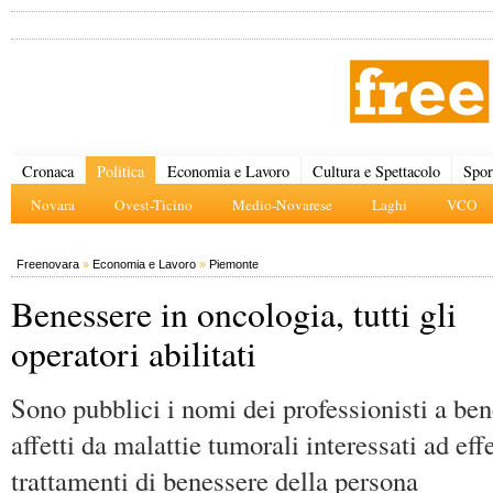
Cronaca
Politica
Economia e Lavoro
Cultura e Spettacolo
Spor
Novara
Ovest-Ticino
Medio-Novarese
Laghi
VCO
Freenovara
»
Economia e Lavoro
»
Piemonte
Benessere in oncologia, tutti gli
operatori abilitati
Sono pubblici i nomi dei professionisti a ben
affetti da malattie tumorali interessati ad eff
trattamenti di benessere della persona