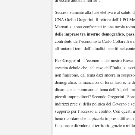
di essere aiutata a fiorire”.
Successivamente alla fase elettiva e al saluto d
CNA Otello Gregorini, il rettore dell’UPO Men
Marnati si sono confrontati in una tavola roto
delle imprese tra inverno demografico, pass
contributo dell’economista Carlo Cottarelli e
affrontare i temi dell’attualità inseriti nel con
Per Gregorini
“L'economia del nostro Paese, c
crescita debole che, nel caso dell’Italia, si av
non finiscono, dal tema dazi ancora in sospeso 
demografico, la mancanza di forza lavoro, le di
dinamiche si sommano al tema dell'AI, dell'inn
piccoli imprenditori? Secondo Gregorini “Sono r
indirizzi precisi della politica del Governo e s
supporto per l’accesso al credito. Con questi i
bene ricordare che la piccola impresa diffusa v
funziona e dà valore al territorio grazie a mili