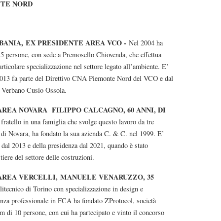
NTE NORD
RBANIA,
EX PRESIDENTE AREA VCO -
Nel 2004 ha
5 persone, con sede a Premosello Chiovenda, che effettua
articolare specializzazione nel settore legato all’ambiente. E’
 2013 fa parte del Direttivo CNA Piemonte Nord del VCO e dal
l Verbano Cusio Ossola.
 AREA NOVARA
FILIPPO CALCAGNO, 60 ANNI, DI
 fratello in una famiglia che svolge questo lavoro da tre
a di Novara, ha fondato la sua azienda C. & C. nel 1999. E’
l 2013 e della presidenza dal 2021, quando è stato
iere del settore delle costruzioni.
AREA VERCELLI,
MANUELE VENARUZZO, 35
litecnico di Torino con specializzazione in design e
nza professionale in FCA ha fondato ZProtocol, società
am di 10 persone, con cui ha partecipato e vinto il concorso