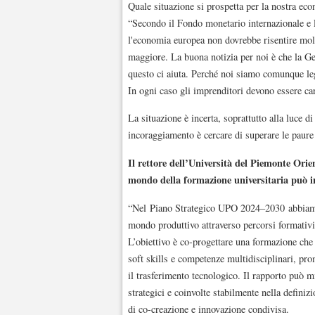
Quale situazione si prospetta per la nostra ec
“Secondo il Fondo monetario internazionale e
l'economia europea non dovrebbe risentire molt
maggiore. La buona notizia per noi è che la Ge
questo ci aiuta. Perché noi siamo comunque leg
In ogni caso gli imprenditori devono essere car
La situazione è incerta, soprattutto alla luce d
incoraggiamento è cercare di superare le paure 
Il rettore dell’Università del Piemonte Orie
mondo della formazione universitaria può i
“Nel Piano Strategico UPO 2024–2030 abbiamo 
mondo produttivo attraverso percorsi formativi c
L’obiettivo è co-progettare una formazione che 
soft skills e competenze multidisciplinari, pr
il trasferimento tecnologico. Il rapporto può 
strategici e coinvolte stabilmente nella definiz
di co-creazione e innovazione condivisa.