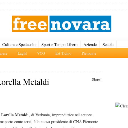
Cultura e Spettacolo
Sport e Tempo Libero
Aziende
Scuola
rese
Laghi
VCO
Est-Ticino
Piemonte
orella Metaldi
Share
|
Lorella Metaldi,
-
di Verbania, imprenditrice nel settore
trasporto conto terzi, è la nuova presidente di CNA Piemonte