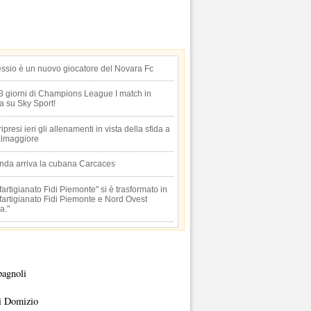
essio è un nuovo giocatore del Novara Fc
 3 giorni di Champions League I match in
ta su Sky Sport!
 ripresi ieri gli allenamenti in vista della sfida a
lmaggiore
anda arriva la cubana Carcaces
artigianato Fidi Piemonte" si è trasformato in
artigianato Fidi Piemonte e Nord Ovest
a."
pagnoli
i Domizio