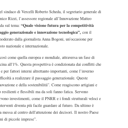
el sindaco di Vercelli Roberto Scheda, il segretario generale di
ico Rizzi, l’assessore regionale all’Innovazione Matteo
“Quale visione futura per la competitività
nda sul tema:
aggio generazionale e innovazione tecnologica”,
con il
 moderato dalla giornalista Anna Bogoni, un’occasione per
testo nazionale e internazionale.
osì come quella europea e mondiale, attraversa un fase di
vicina all'1%. Questa prospettiva è condizionata dai conflitti che
e per fattori interni altrettanto importanti, come l’inverno
fficoltà a realizzare il passaggio generazionale. Queste
ovazione e della sostenibilità”. Come reagiscono artigiani e
esilienti e flessibili ma da soli fanno fatica. Servono
ervono investimenti, come il PNRR e i fondi strutturali veloci e
nterventi diventa più facile guardare al futuro. Da ultimo è
a messa al centro dell'attenzione dei decisori. Il nostro Paese
oni di piccole imprese”.