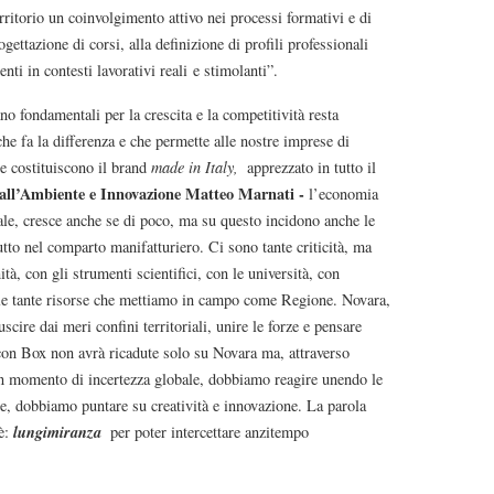
rritorio un coinvolgimento attivo nei processi formativi e di
gettazione di corsi, alla definizione di profili professionali
enti in contesti lavorativi reali e stimolanti”.
o fondamentali per la crescita e la competitività resta
e fa la differenza e che permette alle nostre imprese di
he costituiscono il brand
made in Italy,
apprezzato in tutto il
e all’Ambiente e Innovazione Matteo Marnati -
l’economia
le, cresce anche se di poco, ma su questo incidono anche le
utto nel comparto manifatturiero. Ci sono tante criticità, ma
à, con gli strumenti scientifici, con le università, con
on le tante risorse che mettiamo in campo come Regione. Novara,
cire dai meri confini territoriali, unire le forze e pensare
con Box non avrà ricadute solo su Novara ma, attraverso
In un momento di incertezza globale, dobbiamo reagire unendo le
e, dobbiamo puntare su creatività e innovazione. La parola
lungimiranza
 è:
per poter intercettare anzitempo