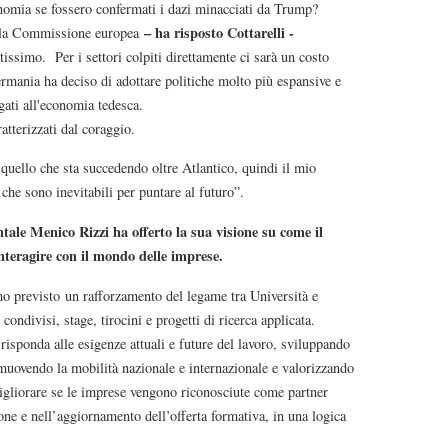
onomia se fossero confermati i dazi minacciati da Trump?
– ha risposto Cottarelli -
 la Commissione europea
issimo. Per i settori colpiti direttamente ci sarà un costo
rmania ha deciso di adottare politiche molto più espansive e
ati all'economia tedesca.
atterizzati dal coraggio.
i quello che sta succedendo oltre Atlantico, quindi il mio
che sono inevitabili per puntare al futuro”.
ntale Menico Rizzi ha offerto la sua visione su come il
nteragire con il mondo delle imprese.
previsto un rafforzamento del legame tra Università e
ondivisi, stage, tirocini e progetti di ricerca applicata.
risponda alle esigenze attuali e future del lavoro, sviluppando
omuovendo la mobilità nazionale e internazionale e valorizzando
migliorare se le imprese vengono riconosciute come partner
ione e nell’aggiornamento dell’offerta formativa, in una logica