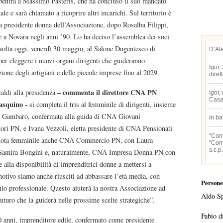
entra a Massimo Pasteris, che ha concluso il suo mandato
le e sarà chiamato a ricoprire altri incarichi. Sul territorio è
a presidente donna dell’Associazione, dopo Rosalba Filippi,
e a Novara negli anni ’90. Lo ha deciso l’assemblea dei soci
svolta oggi, venerdì 30 maggio, al Salone Dugentesco di
D’Al
 per eleggere i nuovi organi dirigenti che guideranno
Igor,
zione degli artigiani e delle piccole imprese fino al 2029.
diret
– commenta il direttore CNA PN
ldi alla presidenza
Igor,
Casa
asquino -
si completa il tris al femminile di dirigenti, insieme
a Gambaro, confermata alla guida di CNA Giovani
In b
ori PN, e Ivana Vezzoli, eletta presidente di CNA Pensionati
"Conf
uota femminile anche CNA Commercio PN, con Laura
"Conf
s.c.p.
Samira Bongini e, naturalmente, CNA Impresa Donna PN con
 alla disponibilità di imprenditrici donne a mettersi a
motivo siamo anche riusciti ad abbassare l’età media, con
Persone
ilo professionale. Questo aiuterà la nostra Associazione ad
Aldo S
futuro che la guiderà nelle prossime scelte strategiche”.
Fabio d
0 anni, imprenditore edile, confermato come presidente