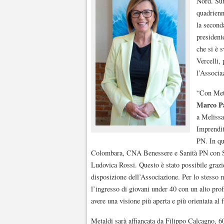
Nord. Sub
quadrienna
la second
president
che si è 
Vercelli,
l’Associa
“Con Meta
Marco P
a Meliss
Imprendit
PN. In q
Colombara, CNA Benessere e Sanità PN con 
Ludovica Rossi. Questo è stato possibile grazie
disposizione dell’Associazione. Per lo stesso 
l’ingresso di giovani under 40 con un alto prof
avere una visione più aperta e più orientata al 
Metaldi sarà affiancata da Filippo Calcagno, 6