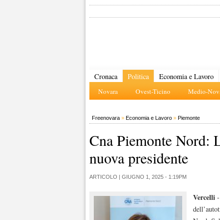
Cronaca
Politica
Economia e Lavoro
Novara
Ovest-Ticino
Medio-Nova
Freenovara
»
Economia e Lavoro
»
Piemonte
Cna Piemonte Nord: L
nuova presidente
ARTICOLO |
GIUGNO 1, 2025 - 1:19PM
Vercelli
dell’auto