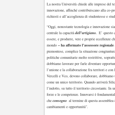
La nostra Università chiede alle imprese del te
innovazione, affinché contribuiscano alla co-pro
richiesti e all’accoglienza di studentesse e stud
“Oggi, nonostante tecnologia e innovazione sian
dell’artigiano.
centrale la capacità
E’ questo ch
essere, e produrre, vere e proprie eccellenze c
– ha affermato l’assessore regional
mondo
piemontese, complice la situazione congiuntura
politiche comunitarie molto restrittive, sopratt
dobbiamo lavorare per farle diventare opportunit
l’unione e la collaborazione fra territori e c
Vercelli e Vco, devono collaborare, dobbiamo us
come un unico territorio. Quando arriverà Sili
l’indotto, su tutto il territorio circostante. 
forze e le competenze. Innovarsi è fondamental
consegno
che
al termine di questa assemblea
cambiamenti e opportunità”.