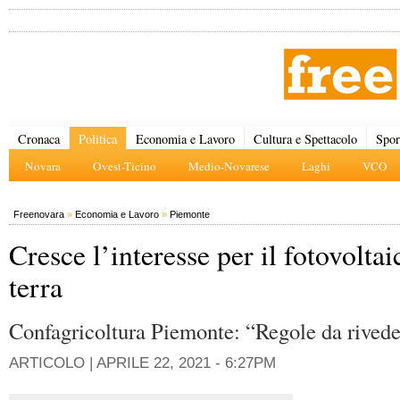
Cronaca
Politica
Economia e Lavoro
Cultura e Spettacolo
Spor
Novara
Ovest-Ticino
Medio-Novarese
Laghi
VCO
Freenovara
»
Economia e Lavoro
»
Piemonte
Cresce l’interesse per il fotovoltai
terra
Confagricoltura Piemonte: “Regole da rived
ARTICOLO |
APRILE 22, 2021 - 6:27PM