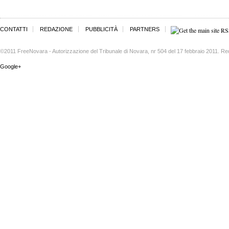
CONTATTI
REDAZIONE
PUBBLICITÀ
PARTNERS
©2011 FreeNovara - Autorizzazione del Tribunale di Novara, nr 504 del 17 febbraio 2011. Re
Google+