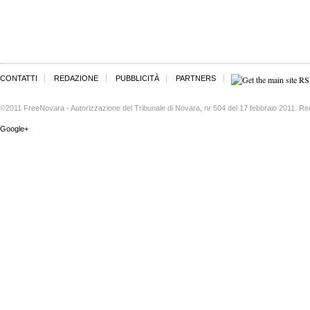
CONTATTI
REDAZIONE
PUBBLICITÀ
PARTNERS
©2011 FreeNovara - Autorizzazione del Tribunale di Novara, nr 504 del 17 febbraio 2011. Re
Google+