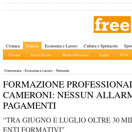
Cronaca
Politica
Economia e Lavoro
Cultura e Spettacolo
Spor
Novara
Ovest-Ticino
Medio-Novarese
Laghi
VCO
Freenovara
»
Economia e Lavoro
»
Piemonte
FORMAZIONE PROFESSIONAL
CAMERONI: NESSUN ALLARM
PAGAMENTI
“TRA GIUGNO E LUGLIO OLTRE 30 MI
ENTI FORMATIVI”