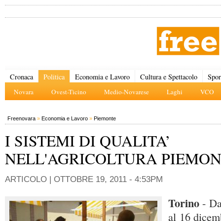
Cronaca
Politica
Economia e Lavoro
Cultura e Spettacolo
Spor
Novara
Ovest-Ticino
Medio-Novarese
Laghi
VCO
Freenovara
»
Economia e Lavoro
»
Piemonte
I SISTEMI DI QUALITA’
NELL'AGRICOLTURA PIEMON
ARTICOLO |
OTTOBRE 19, 2011 - 4:53PM
Torino
- Da
al 16 dicem