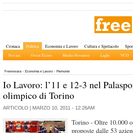
Cronaca
Politica
Economia e Lavoro
Cultura e Spettacolo
Spor
Novara
Ovest-Ticino
Medio-Novarese
Laghi
VCO
Freenovara
»
Economia e Lavoro
»
Piemonte
Io Lavoro: l’11 e 12-3 nel Palaspo
olimpico di Torino
ARTICOLO |
MARZO 10, 2011 - 12:26AM
Torino - Oltre 10.000 
proposte dalle 53 azien