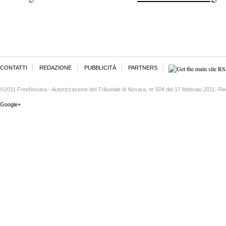
CONTATTI
REDAZIONE
PUBBLICITÀ
PARTNERS
©2011 FreeNovara - Autorizzazione del Tribunale di Novara, nr 504 del 17 febbraio 2011. Re
Google+