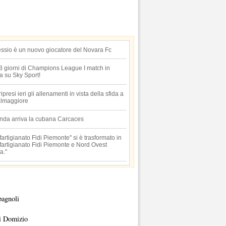
essio è un nuovo giocatore del Novara Fc
 3 giorni di Champions League I match in
ta su Sky Sport!
 ripresi ieri gli allenamenti in vista della sfida a
lmaggiore
anda arriva la cubana Carcaces
artigianato Fidi Piemonte" si è trasformato in
artigianato Fidi Piemonte e Nord Ovest
a."
pagnoli
i Domizio