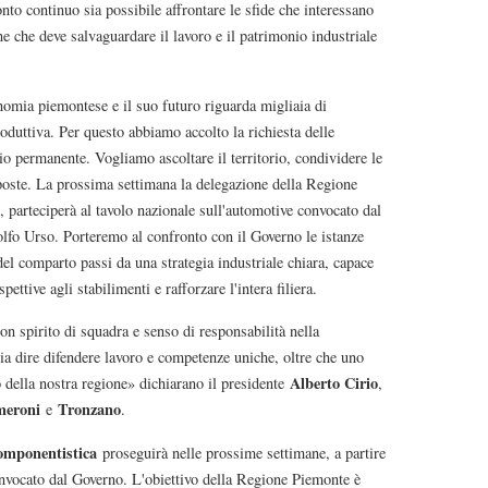
nto continuo sia possibile affrontare le sfide che interessano
 che deve salvaguardare il lavoro e il patrimonio industriale
nomia piemontese e il suo futuro riguarda migliaia di
produttiva. Per questo abbiamo accolto la richiesta delle
rio permanente. Vogliamo ascoltare il territorio, condividere le
risposte. La prossima settimana la delegazione della Regione
 parteciperà al tavolo nazionale sull'automotive convocato dal
lfo Urso. Porteremo al confronto con il Governo le istanze
del comparto passi da una strategia industriale chiara, capace
ettive agli stabilimenti e rafforzare l'intera filiera.
on spirito di squadra e senso di responsabilità nella
ia dire difendere lavoro e competenze uniche, oltre che uno
Alberto Cirio
 della nostra regione» dichiarano il presidente
,
eroni
Tronzano
e
.
componentistica
proseguirà nelle prossime settimane, a partire
onvocato dal Governo. L'obiettivo della Regione Piemonte è