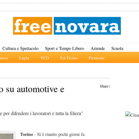
Cultura e Spettacolo
Sport e Tempo Libero
Aziende
Scuola
rese
Laghi
VCO
Est-Ticino
Piemonte
co su automotive e
Share
|
r difendere i lavoratori e tutta la filiera"
Torino
- Si è riunito pochi giorni fa