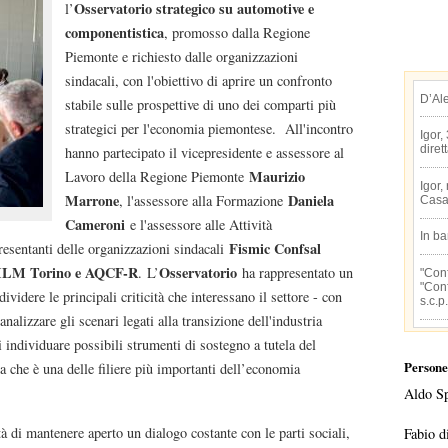
Osservatorio strategico su automotive e
l’
componentistica
, promosso dalla Regione
Piemonte e richiesto dalle organizzazioni
sindacali, con l'obiettivo di aprire un confronto
D’Al
stabile sulle prospettive di uno dei comparti più
strategici per l'economia piemontese. All'incontro
Igor,
diret
hanno partecipato il vicepresidente e assessore al
Maurizio
Lavoro della Regione Piemonte
Igor,
Marrone
Daniela
, l'assessore alla Formazione
Casa
Cameroni
e l'assessore alle Attività
In b
Fismic Confsal
resentanti delle organizzazioni sindacali
ILM Torino e AQCF-R
Osservatorio
. L’
ha rappresentato un
"Conf
"Conf
idere le principali criticità che interessano il settore - con
s.c.p.
analizzare gli scenari legati alla transizione dell'industria
i individuare possibili strumenti di sostegno a tutela del
Persone
a che è una delle filiere più importanti dell’economia
Aldo S
 di mantenere aperto un dialogo costante con le parti sociali,
Fabio d