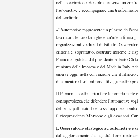
nella convinzione che solo attraverso un confro
l'automotive e accompagnare una trasformazione
del territorio.
«L'automotive rappresenta un pilastro dell'eco
lavoratori, le loro famiglie e un'intera filiera 
organizzazioni sindacali di istituire Osservato
criticità e, soprattutto, costruire insieme le 
Piemonte, guidata dal presidente Alberto Cirio,
ministro delle Imprese e del Made in Italy Ado
emerse oggi, nella convinzione che il rilancio 
di aumentare i volumi produttivi, garantire prosp
Il Piemonte continuerà a fare la propria parte c
consapevolezza che difendere l'automotive vogl
dei principali motori dello sviluppo economico
Marrone
Cam
il vicepresidente
e gli assessori
Osservatorio strategico su automotive e 
L’
dall'aggiornamento che seguirà il confronto c