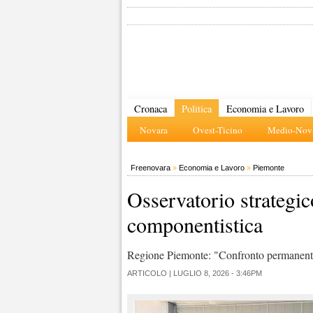
Cronaca
Politica
Economia e Lavoro
Novara
Ovest-Ticino
Medio-Nova
Freenovara
»
Economia e Lavoro
»
Piemonte
Osservatorio strategi
componentistica
Regione Piemonte: "Confronto permanente pe
ARTICOLO |
LUGLIO 8, 2026 - 3:46PM