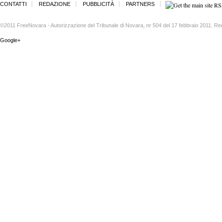
CONTATTI
REDAZIONE
PUBBLICITÀ
PARTNERS
©2011 FreeNovara - Autorizzazione del Tribunale di Novara, nr 504 del 17 febbraio 2011. Re
Google+