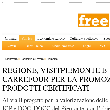
Cronaca
Politica
Economia e Lavoro
Cultura e Spettacolo
Spor
Novara
Ovest-Ticino
Medio-Novarese
Laghi
VCO
Freenovara
»
Economia e Lavoro
»
Piemonte
REGIONE, VISITPIEMONTE E
CARREFOUR PER LA PROMOZ
PRODOTTI CERTIFICATI
Al via il progetto per la valorizzazione dell
IGP e DOC, DOCG del Piemonte, con l’obiet