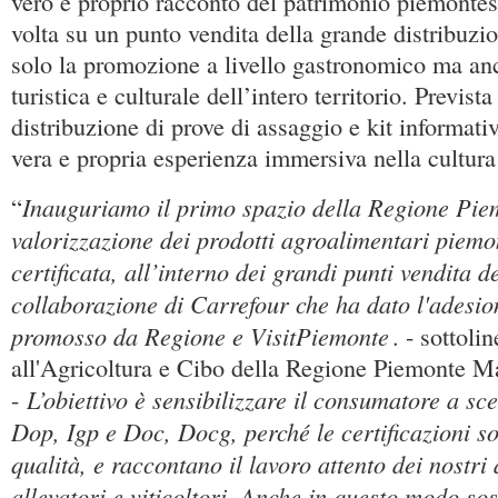
vero e proprio racconto del patrimonio piemontes
volta su un punto vendita della grande distribuzi
solo la promozione a livello gastronomico ma anc
turistica e culturale dell’intero territorio. Previst
distribuzione di prove di assaggio e kit informati
vera e propria esperienza immersiva nella cultur
Inauguriamo il primo spazio della Regione Pie
“
valorizzazione dei prodotti agroalimentari piemon
certificata, all’interno dei grandi punti vendita d
collaborazione di Carrefour che ha dato l'adesio
promosso da Regione e VisitPiemonte
. - sottoli
all'Agricoltura e Cibo della Regione Piemonte M
L’obiettivo è sensibilizzare il consumatore a sce
-
Dop, Igp e Doc, Docg, perché le certificazioni s
qualità, e raccontano il lavoro attento dei nostri 
allevatori e viticoltori. Anche in questo modo s