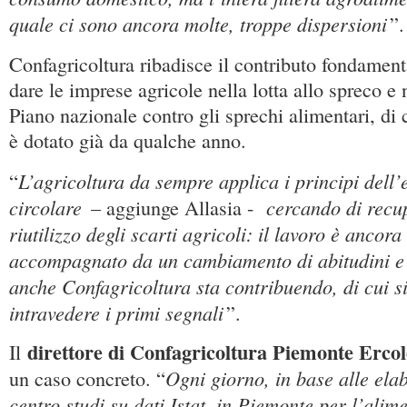
quale ci sono ancora molte, troppe dispersioni
”.
Confagricoltura ribadisce il contributo fondamen
dare le imprese agricole nella lotta allo spreco e 
Piano nazionale contro gli sprechi alimentari, di c
è dotato già da qualche anno.
L’agricoltura da sempre applica i principi dell
“
circolare
cercando di recup
– aggiunge Allasia -
riutilizzo degli scarti agricoli: il lavoro è ancora
accompagnato da un cambiamento di abitudini e 
anche Confagricoltura sta contribuendo, di cui si
intravedere i primi segnali
”.
direttore di Confagricoltura Piemonte Erco
Il
Ogni giorno, in base alle ela
un caso concreto. “
centro studi su dati Istat, in Piemonte per l’ali