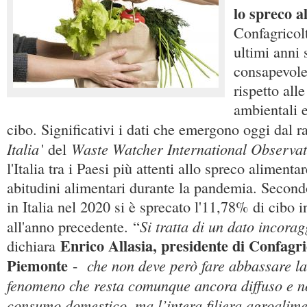
lo spreco a
Confagricolt
ultimi anni
consapevolez
rispetto all
ambientali 
cibo. Significativi i dati che emergono oggi dal r
Italia
Waste Watcher International Observa
' del
l'Italia tra i Paesi più attenti allo spreco alimentar
abitudini alimentari durante la pandemia. Secondo
in Italia nel 2020 si è sprecato l'11,78% di cibo 
Si tratta di un dato incorag
all'anno precedente. “
Enrico Allasia, presidente di Confagri
dichiara
Piemonte
che non deve però fare abbassare l
-
fenomeno che resta comunque ancora diffuso e no
consumo domestico, ma l’intera filiera agroalime