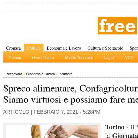
Cronaca
Politica
Economia e Lavoro
Cultura e Spettacolo
Spor
Novara
Ovest-Ticino
Medio-Novarese
Laghi
VCO
Freenovara
»
Economia e Lavoro
»
Piemonte
Spreco alimentare, Confagricoltur
Siamo virtuosi e possiamo fare m
ARTICOLO |
FEBBRAIO 7, 2021 - 5:28PM
Torino
- Il 
Giornata
la