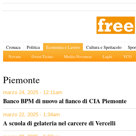
Cronaca
Politica
Economia e Lavoro
Cultura e Spettacolo
Spor
Novara
Ovest-Ticino
Medio-Novarese
Laghi
VCO
Piemonte
marzo 24, 2025 - 12:11am
Banco BPM di nuovo al fianco di CIA Piemonte
marzo 22, 2025 - 1:34am
A scuola di gelateria nel carcere di Vercelli