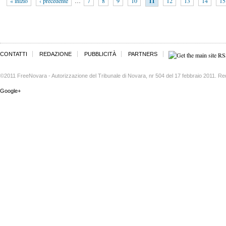
« inizio
‹ precedente
…
7
8
9
10
11
12
13
14
15
CONTATTI
REDAZIONE
PUBBLICITÀ
PARTNERS
©2011 FreeNovara - Autorizzazione del Tribunale di Novara, nr 504 del 17 febbraio 2011. Re
Google+