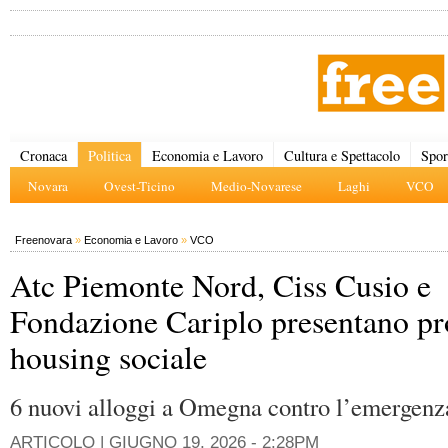
Cronaca
Politica
Economia e Lavoro
Cultura e Spettacolo
Spor
Novara
Ovest-Ticino
Medio-Novarese
Laghi
VCO
Freenovara
»
Economia e Lavoro
»
VCO
Atc Piemonte Nord, Ciss Cusio e
Fondazione Cariplo presentano pr
housing sociale
6 nuovi alloggi a Omegna contro l’emergenz
ARTICOLO |
GIUGNO 19, 2026 - 2:28PM