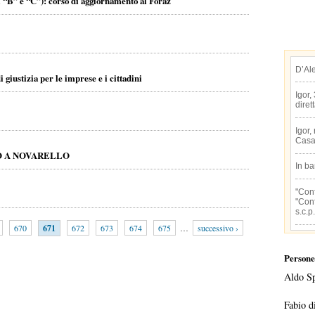
i “B” e “C”): corso di aggiornamento al Foraz
D’Al
giustizia per le imprese e i cittadini
Igor,
diret
Igor,
Casa
O A NOVARELLO
In b
"Conf
"Conf
s.c.p.
670
671
672
673
674
675
…
successivo ›
Persone
Aldo S
Fabio d