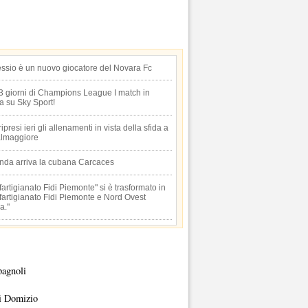
essio è un nuovo giocatore del Novara Fc
 3 giorni di Champions League I match in
ta su Sky Sport!
 ripresi ieri gli allenamenti in vista della sfida a
lmaggiore
anda arriva la cubana Carcaces
artigianato Fidi Piemonte" si è trasformato in
artigianato Fidi Piemonte e Nord Ovest
a."
pagnoli
i Domizio