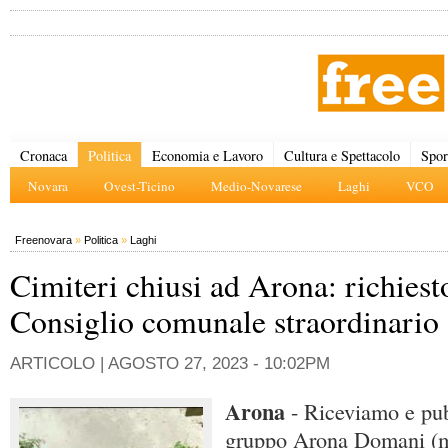
Cronaca
Politica
Economia e Lavoro
Cultura e Spettacolo
Spor
Novara
Ovest-Ticino
Medio-Novarese
Laghi
VCO
Freenovara
»
Politica
»
Laghi
Cimiteri chiusi ad Arona: richiest
Consiglio comunale straordinario
ARTICOLO |
AGOSTO 27, 2023 - 10:02PM
Arona
- Riceviamo e pu
gruppo Arona Domani (mi