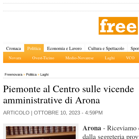
Cronaca
Politica
Economia e Lavoro
Cultura e Spettacolo
Spor
Novara
Ovest-Ticino
Medio-Novarese
Laghi
VCO
Freenovara
»
Politica
»
Laghi
Piemonte al Centro sulle vicende
amministrative di Arona
ARTICOLO |
OTTOBRE 10, 2023 - 4:59PM
Arona
- Riceviamo 
dalla segreteria pro