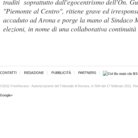
traditi soprattutto dall'egocentrismo dell'On. G
"Piemonte al Centro", ritiene grave ed irrespons
accaduto ad Arona e porge la mano al Sindaco Mo
elezioni, in nome di una collaborativa continuità
CONTATTI
REDAZIONE
PUBBLICITÀ
PARTNERS
©2011 FreeNovara - Autorizzazione del Tribunale di Novara, nr 504 del 17 febbraio 2011. Re
Google+