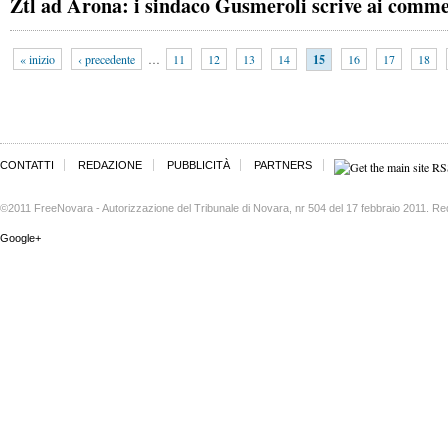
Ztl ad Arona: i sindaco Gusmeroli scrive ai comme
« inizio
‹ precedente
…
11
12
13
14
15
16
17
18
CONTATTI
REDAZIONE
PUBBLICITÀ
PARTNERS
©2011 FreeNovara - Autorizzazione del Tribunale di Novara, nr 504 del 17 febbraio 2011. Re
Google+