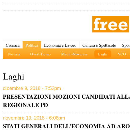
Cronaca
Politica
Economia e Lavoro
Cultura e Spettacolo
Spor
Novara
Ovest-Ticino
Medio-Novarese
Laghi
VCO
Laghi
dicembre 9, 2018 - 7:52pm
PRESENTAZIONI MOZIONI CANDIDATI ALL
REGIONALE PD
novembre 19, 2018 - 6:06pm
STATI GENERALI DELL’ECONOMIA AD AR