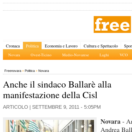
Cronaca
Politica
Economia e Lavoro
Cultura e Spettacolo
Spor
Novara
Ovest-Ticino
Medio-Novarese
Laghi
VCO
Freenovara
»
Politica
»
Novara
Anche il sindaco Ballarè alla
manifestazione della Cisl
ARTICOLO |
SETTEMBRE 9, 2011 - 5:05PM
Novara
- A
Andrea Ball