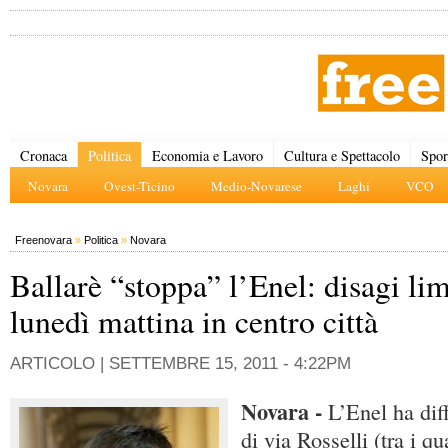
Cronaca
Politica
Economia e Lavoro
Cultura e Spettacolo
Spor
Novara
Ovest-Ticino
Medio-Novarese
Laghi
VCO
Freenovara
»
Politica
»
Novara
Ballarè “stoppa” l’Enel: disagi lim
lunedì mattina in centro città
ARTICOLO |
SETTEMBRE 15, 2011 - 4:22PM
Novara -
L’Enel ha diff
di via Rosselli (tra i qu