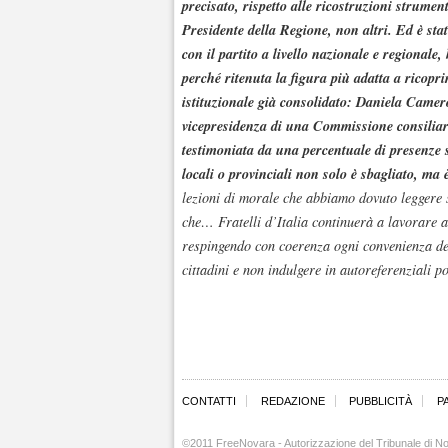
precisato, rispetto alle ricostruzioni strument
Presidente della Regione, non altri. Ed è sta
con il partito a livello nazionale e regionale,
perché ritenuta la figura più adatta a ricopr
istituzionale già consolidato: Daniela Camer
vicepresidenza di una Commissione consiliare,
testimoniata da una percentuale di presenze 
locali o provinciali non solo è sbagliato, ma 
lezioni di morale che abbiamo dovuto leggere s
che… Fratelli d’Italia continuerà a lavorare 
respingendo con coerenza ogni convenienza de
cittadini e non indulgere in autoreferenziali p
CONTATTI
REDAZIONE
PUBBLICITÀ
P
©2011 FreeNovara - Autorizzazione del Tribunale di No