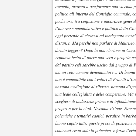
esempio, provato a trasformare una vicenda per
politico all’interno del Consiglio comunale, co
poche ore, tra confusione e imbarazzo genera
l’interesse amministrativo e politico della Cit
oggi pretende di elevarsi ad inadeguato morali
distanze. Ma perché non parlare di Maurizio N
dovuto leggere? Dopo la non elezione in Consi
reputava lecito di porre una vera e propria co
dal partito egli sarebbe uscito dal gruppo di F
ma un solo comune denominatore… Di buona so
non è compatibile con i valori di Fratelli d’It
nessuna mediazione al ribasso, nessuna dispon
una leale collegialità e delle competenze. Ma 
scegliere di andarsene prima e di infondatame
proposta per la città. Nessuna visione. Nessu
polemiche e tentativi caotici, peraltro in barb
hanno capito tutti: queste prese di posizione 
contenuti resta solo la polemica, e forse l’e