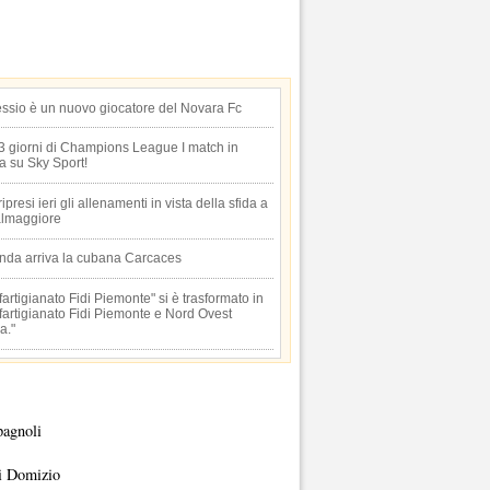
essio è un nuovo giocatore del Novara Fc
 3 giorni di Champions League I match in
ta su Sky Sport!
 ripresi ieri gli allenamenti in vista della sfida a
lmaggiore
anda arriva la cubana Carcaces
artigianato Fidi Piemonte" si è trasformato in
artigianato Fidi Piemonte e Nord Ovest
a."
pagnoli
i Domizio