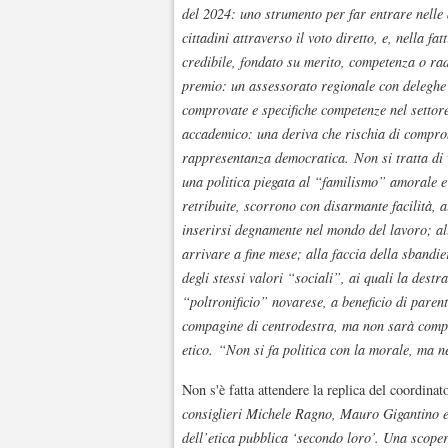
del 2024: uno strumento per far entrare nelle 
cittadini attraverso il voto diretto, e, nella f
credibile, fondato su merito, competenza o rad
premio: un assessorato regionale con deleghe 
comprovate e specifiche competenze nel settor
accademico: una deriva che rischia di compromet
rappresentanza democratica. Non si tratta di 
una politica piegata al “familismo” amorale e
retribuite, scorrono con disarmante facilità, all
inserirsi degnamente nel mondo del lavoro; alla
arrivare a fine mese; alla faccia della sbandi
degli stessi valori “sociali”, ai quali la destr
“poltronificio” novarese, a beneficio di paren
compagine di centrodestra, ma non sarà compli
etico. “Non si fa politica con la morale, m
Non s'è fatta attendere la replica del coordinato
consiglieri Michele Ragno, Mauro Gigantino e
dell’etica pubblica ‘secondo loro’. Una scopert