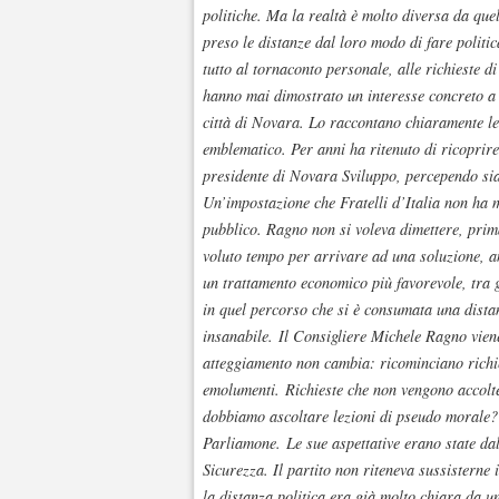
politiche. Ma la realtà è molto diversa da que
preso le distanze dal loro modo di fare politi
tutto al tornaconto personale, alle richieste di
hanno mai dimostrato un interesse concreto a t
città di Novara. Lo raccontano chiaramente le 
emblematico. Per anni ha ritenuto di ricopri
presidente di Novara Sviluppo, percependo sia 
Un’impostazione che Fratelli d’Italia non ha m
pubblico. Ragno non si voleva dimettere, prim
voluto tempo per arrivare ad una soluzione, 
un trattamento economico più favorevole, tra g
in quel percorso che si è consumata una distan
insanabile. Il Consigliere Michele Ragno viene
atteggiamento non cambia: ricominciano richie
emolumenti. Richieste che non vengono accolte. 
dobbiamo ascoltare lezioni di pseudo morale?
Parliamone. Le sue aspettative erano state dal
Sicurezza. Il partito non riteneva sussisterne 
la distanza politica era già molto chiara da 