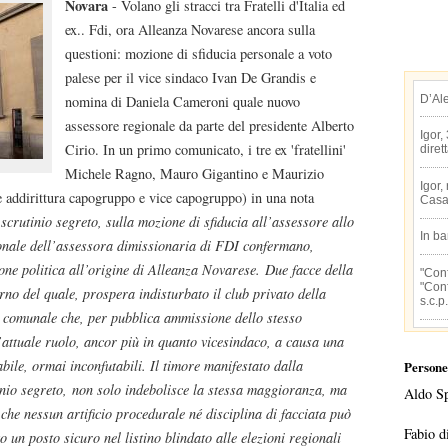
Novara
- Volano gli stracci tra Fratelli d'Italia ed
ex.. Fdi, ora Alleanza Novarese ancora sulla
questioni: mozione di sfiducia personale a voto
palese per il vice sindaco Ivan De Grandis e
D’Al
nomina di Daniela Cameroni quale nuovo
assessore regionale da parte del presidente Alberto
Igor,
Cirio. In un primo comunicato, i tre ex 'fratellini'
diret
Michele Ragno, Mauro Gigantino e Maurizio
Igor,
e addirittura capogruppo e vice capogruppo) in una nota
Casa
a scrutinio segreto, sulla mozione di sfiducia all’assessore allo
In b
ionale dell’assessora dimissionaria di FDI confermano,
ione politica all’origine di Alleanza Novarese. Due facce della
"Conf
"Conf
erno del quale, prospera indisturbato il club privato della
s.c.p.
e comunale che, per pubblica ammissione dello stesso
l’attuale ruolo, ancor più in quanto vicesindaco, a causa una
sabile, ormai inconfutabili. Il timore manifestato dalla
Persone
tinio segreto, non solo indebolisce la stessa maggioranza, ma
Aldo S
 che nessun artificio procedurale né disciplina di facciata può
Fabio d
 un posto sicuro nel listino blindato alle elezioni regionali