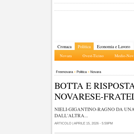
Cronaca
Politica
Economia e Lavoro
Novara
Ovest-Ticino
Medio-Nova
Freenovara
»
Politica
»
Novara
BOTTA E RISPOST
NOVARESE-FRATEL
NIELI-GIGANTINO-RAGNO DA UNA
DALL'ALTRA...
ARTICOLO |
APRILE 15, 2026 - 5:59PM