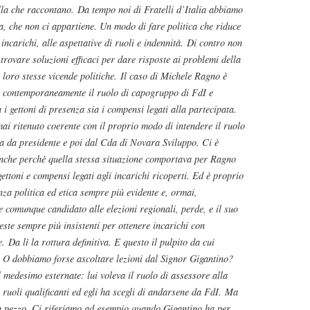
lla che raccontano. Da tempo noi di Fratelli d’Italia abbiamo
ca, che non ci appartiene. Un modo di fare politica che riduce
 incarichi, alle aspettative di ruoli e indennità. Di contro non
rovare soluzioni efficaci per dare risposte ai problemi della
loro stesse vicende politiche. Il caso di Michele Ragno è
re contemporaneamente il ruolo di capogruppo di FdI e
i gettoni di presenza sia i compensi legati alla partecipata.
ai ritenuto coerente con il proprio modo di intendere il ruolo
a da presidente e poi dal Cda di Novara Sviluppo. Ci è
anche perchè quella stessa situazione comportava per Ragno
ettoni e compensi legati agli incarichi ricoperti. Ed è proprio
za politica ed etica sempre più evidente e, ormai,
 comunque candidato alle elezioni regionali, perde, e il suo
ste sempre più insistenti per ottenere incarichi con
Da lì la rottura definitiva. E questo il pulpito da cui
 O dobbiamo forse ascoltare lezioni dal Signor Gigantino?
 medesimo esternate: lui voleva il ruolo di assessore alla
i ruoli qualificanti ed egli ha scegli di andarsene da FdI. Ma
un pezzo. Ci riferiamo ad esempio quando Gigantino ha per