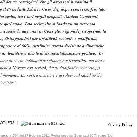
ali dei tre consiglieri, che gli assessori li nomina il
to il Presidente Alberto Cirio che, dopo essersi confrontato
 ha scelto, tra i vari profili proposti, Daniela Cameroni
ire quel ruolo. Una scelta che si fonda su un percorso
oni siede da due anni in Consiglio regionale, ricoprendo la
 distinguendosi per un’attività costante e qualificata,
superiore al 90%. Attribuire questa decisione a dinamiche
è un tentativo evidente di strumentalizzazione politica.
Le
ono oltre che infondate assolutamente irricevibili ma tant’e
anche a Novara con serietà, determinazione e concretezza
l momento. La nostra missione è assolvere al mandato dei
olemiche
".
ARTNERS
Privacy Policy
vara, nr 504 del 17 febbraio 2011. Redazione: via Guerrazzi 18 Trecate (No)