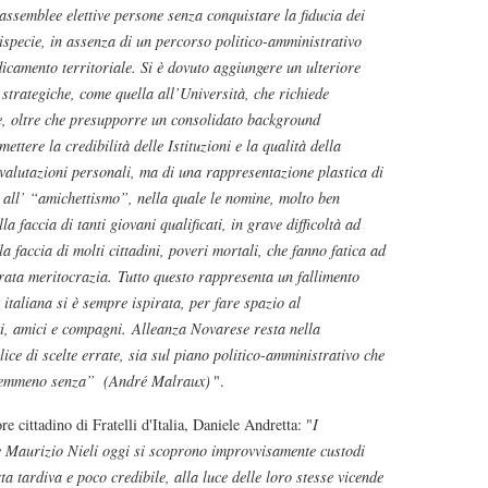
assemblee elettive persone senza conquistare la fiducia dei
attispecie, in assenza di un percorso politico-amministrativo
icamento territoriale. Si è dovuto aggiungere un ulteriore
strategiche, come quella all’Università, che richiede
e, oltre che presupporre un consolidato background
tere la credibilità delle Istituzioni e la qualità della
valutazioni personali, ma di una rappresentazione plastica di
 all’ “amichettismo”, nella quale le nomine, molto ben
a faccia di tanti giovani qualificati, in grave difficoltà ad
 faccia di molti cittadini, poveri mortali, che fanno fatica ad
erata meritocrazia. Tutto questo rappresenta un fallimento
a italiana si è sempre ispirata, per fare spazio al
ti, amici e compagni. Alleanza Novarese resta nella
ce di scelte errate, sia sul piano politico-amministrativo che
a nemmeno senza”
(André Malraux)
".
re cittadino di Fratelli d'Italia, Daniele Andretta: "
I
 Maurizio Nieli oggi si scoprono improvvisamente custodi
a tardiva e poco credibile, alla luce delle loro stesse vicende