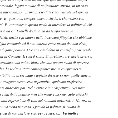
sonale, legata a multe di un familiare stretto, in un caso
n interrogazioni prima presentate e poi ritirate nel giro di
le. E’ questo un comportamento che ha a che vedere con
tà? E’ esattamente questo modo di intendere la politica di chi
sta da cui Fratelli d’Italia ha da tempo preso le
ieli, anche egli autore della insensata filippica che abbiamo
glio comunale ed il suo innesto come primo dei non eletti,
ndizione politica. Ove non candidato in consiglio provinciale
di in Comune. E così è stato. Si direbbero tre storie diverse,
stanza una volta chiaro che tale questo modo di operare
alia, la scelta è stata conseguente: niente compromessi,
ibilità ad assecondare logiche diverse se non quelle sane di
se vengono meno certe aspettative, qualcuno preferisce
nte attaccare poi. Nel mentre e in prospettiva? Nessuna
n contributo politico men che meno concreto. Solo attacchi,
a alla espressione di voto dei cittadini novaresi. A Novara lo
non nascono per caso. Quando la politica si svuota di
Va inoltre
videnza di non parlare solo per sé stessi…