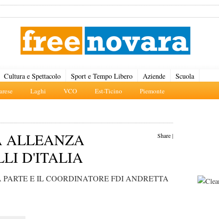
Cultura e Spettacolo
Sport e Tempo Libero
Aziende
Scuola
rese
Laghi
VCO
Est-Ticino
Piemonte
A ALLEANZA
Share
|
LI D'ITALIA
 PARTE E IL COORDINATORE FDI ANDRETTA