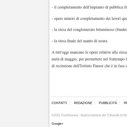
- il completamento dell'impianto di pubblica i
- opere minori di completamento dei lavori quali
- la stesa del conglomerato bituminoso (binder)
- la stesa finale del manto di usura
A tutt'oggi mancano le opere relative alla stes
metà di maggio, per permettere nel frattempo l
di recinzione dell'Istituto Fauser che è in fase 
CONTATTI
REDAZIONE
PUBBLICITÀ
P
©2011 FreeNovara - Autorizzazione del Tribunale di No
Google+