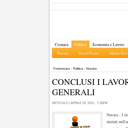
Cronaca
Politica
Economia e Lavoro
Novara
Ovest-Ticino
Medio-Nova
Freenovara
»
Politica
»
Novara
CONCLUSI I LAVOR
GENERALI
ARTICOLO |
APRILE 29, 2011 - 7:18PM
Novara - I la
iniziati nell