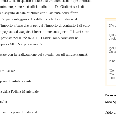
l'anno 2010 in quanto la stessa si era dichiarata impossibilitata
uimento, sono stati affidati alla ditta De Giuliani s.r.l. di
 seguito di asta pubblica con il sistema dell'Offerta
te più vantaggiosa. La ditta ha offerto un ribasso del
importo a base d'asta per cui l'importo di contratto è di euro
D’Al
impegnata ad eseguire i lavori in novanta giorni. I lavori sono
Igor,
 prevista per il 25/04/2011. I lavori sono consistiti nel
diret
'impresa MECS e precisamente:
Igor,
Casa
sare con la realizzazione dei sovralzi per gli attraversamenti
In b
tuto Fauser
"Conf
"Conf
s.c.p.
a posa di autobloccanti
à della Polizia Municipale
Persone
aglia
Aldo S
diante la posa di palancole
Fabio d