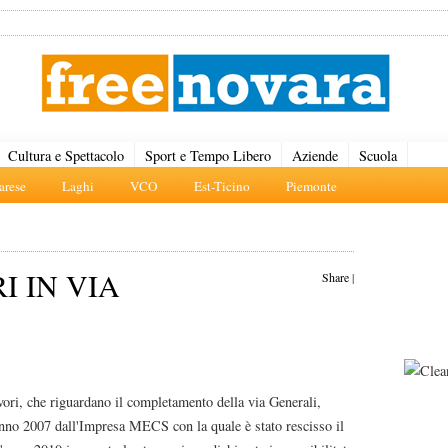
Cultura e Spettacolo
Sport e Tempo Libero
Aziende
Scuola
rese
Laghi
VCO
Est-Ticino
Piemonte
I IN VIA
Share
|
vori, che riguardano il completamento della via Generali,
'anno 2007 dall'Impresa MECS con la quale è stato rescisso il