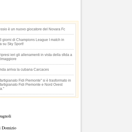
essio è un nuovo giocatore del Novara Fc
 3 giorni di Champions League I match in
ta su Sky Sport!
 ripresi ieri gli allenamenti in vista della sfida a
lmaggiore
anda arriva la cubana Carcaces
artigianato Fidi Piemonte" si è trasformato in
artigianato Fidi Piemonte e Nord Ovest
a."
pagnoli
i Domizio