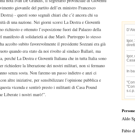
una nota Ivan De Grandis, il segretario provinciale di Gioventù
vimento giovanile del partito dell’ex ministro Francesco
Destra) - questi sono segnali chiari che c’è ancora chi sa
nità di una nazione. Nei giorni scorsi La Destra e Gioventù
no richiesto e ottenuto l’esposizione fuori dal Palazzo della
D’Al
el manifesto di solidarietà ai due Marò. Purtroppo lo stesso
Igor,
ha accolto subito favorevolmente il presidente Sozzani era già
diret
uoto quando era stato da noi rivolto al sindaco Ballarè, ma
Igor,
, perché La Destra e Gioventù Italiana che in tutta Italia sono
Casa
er richiedere la liberazione dei nostri militari, non si fermano
In b
anno senza sosta. Non faremo un passo indietro e anzi ci
n altre iniziative, per sensibilizzare l’opinione pubblica e
"Conf
"Conf
 questa vicenda e sentirò presto i militanti di Casa Pound
s.c.p.
eme Liberate i nostri marò!”.
Persone
Aldo S
Fabio d