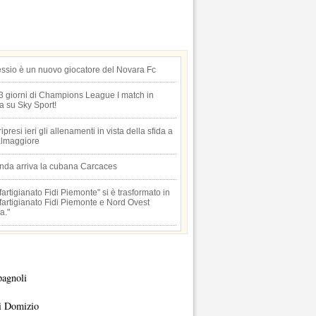
essio è un nuovo giocatore del Novara Fc
 3 giorni di Champions League I match in
ta su Sky Sport!
 ripresi ieri gli allenamenti in vista della sfida a
lmaggiore
anda arriva la cubana Carcaces
artigianato Fidi Piemonte" si è trasformato in
artigianato Fidi Piemonte e Nord Ovest
a."
pagnoli
i Domizio