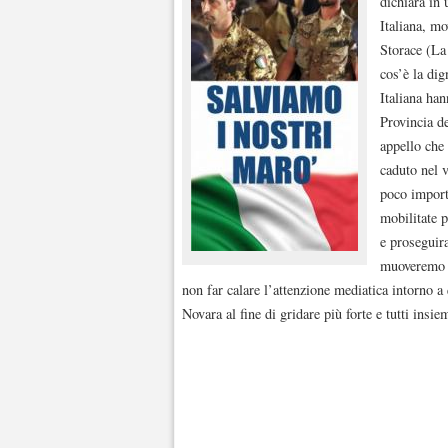
dichiara in 
Italiana, mo
Storace (La 
cos’è la dig
Italiana han
Provincia d
appello che 
caduto nel v
poco importa
mobilitate p
e proseguir
muoveremo co
non far calare l’attenzione mediatica intorno a
Novara al fine di gridare più forte e tutti insi