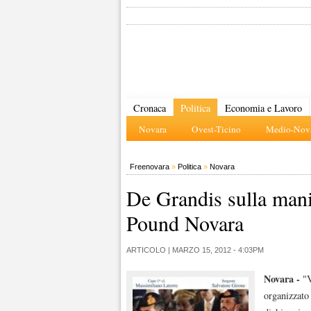
Cronaca
Politica
Economia e Lavoro
Novara
Ovest-Ticino
Medio-Nova
Freenovara
»
Politica
»
Novara
De Grandis sulla mani
Pound Novara
ARTICOLO |
MARZO 15, 2012 - 4:03PM
Novara -
"V
organizzato