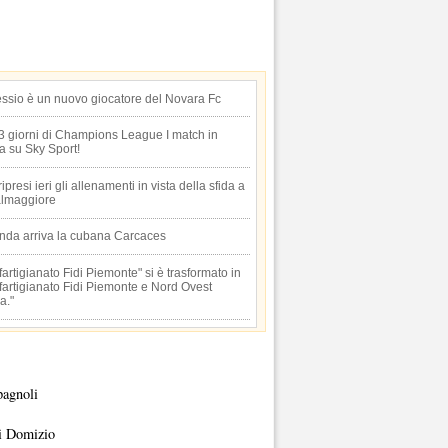
essio è un nuovo giocatore del Novara Fc
 3 giorni di Champions League I match in
ta su Sky Sport!
 ripresi ieri gli allenamenti in vista della sfida a
lmaggiore
anda arriva la cubana Carcaces
artigianato Fidi Piemonte" si è trasformato in
artigianato Fidi Piemonte e Nord Ovest
a."
pagnoli
i Domizio