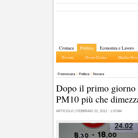
Cronaca
Politica
Economia e Lavoro
Novara
Ovest-Ticino
Medio-Nova
Freenovara
»
Politica
»
Novara
Dopo il primo giorno d
PM10 più che dimezz
ARTICOLO |
FEBBRAIO 22, 2012 - 1:07AM