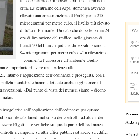
la concentrazione di polveri sottili nell’aria della
città. Le centraline dell’Arpa, domenica avevano
rilevato una concentrazione di Pm10 pari a 215
microgrammi per metro cubo, il livello più elevato
di tutto il Piemonte. Un dato che dopo le prime 24
D’Al
ore di limitazione del traffico, nella giornata di
Igor,
lunedì 20 febbraio, è più che dimezzato: siamo a
diret
94 microgrammi per metro cubo. «La rilevazione
Igor,
– commenta l’assessore all’ambiente Giulio
Casa
, ma è importante rilevare una tendenza alla
In b
1, intanto l’applicazione dell’ordinanza è proseguita, con il
lla polizia municipale hanno effettuato anche oggi numerosi
"Conf
"Conf
ntravvenzioni. «Dal punto di vista dei numeri siamo – dicono
s.c.p.
iornata».
e irregolarità nell’applicazione dell’ordinanza per quanto
Persone
pubblici rilevate lunedì nel corso dei controlli, ad alcuni dei
Aldo S
sessore Rigotti. Le verifiche su questa parte dell’ordinanza
ntrolli a campione su altri uffici pubblici ed anche su edifici
Fabio d