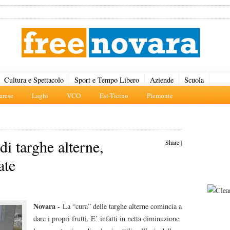
Cultura e Spettacolo
Sport e Tempo Libero
Aziende
Scuola
rese
Laghi
VCO
Est-Ticino
Piemonte
i targhe alterne,
Share
|
ate
Novara -
La “cura” delle targhe alterne comincia a
dare i propri frutti. E’ infatti in netta diminuzione