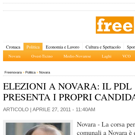
Cronaca
Politica
Economia e Lavoro
Cultura e Spettacolo
Spor
Novara
Ovest-Ticino
Medio-Novarese
Laghi
VCO
Freenovara
»
Politica
»
Novara
ELEZIONI A NOVARA: IL PDL
PRESENTA I PROPRI CANDID
ARTICOLO |
APRILE 27, 2011 - 11:40AM
Novara - La corsa per
comunali a Novara è e