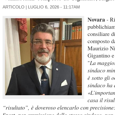
ARTICOLO |
LUGLIO 6, 2026 - 11:17AM
Novara
- R
pubblichiam
consiliare d
composto da
Maurizio Ni
Gigantino 
La maggior
"
sindaco min
è sotto gli oc
sindaco ha 
«L’importan
casa il risu
“risultato”, è doveroso elencarlo con precisione:
Sport, per ammissione dello stesso sindaco, non 