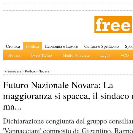
Cronaca
Politica
Economia e Lavoro
Cultura e Spettacolo
Spor
Novara
Ovest-Ticino
Medio-Novarese
Laghi
VCO
Freenovara
»
Politica
»
Novara
Futuro Nazionale Novara: La
maggioranza si spacca, il sindaco
ma...
Dichiarazione congiunta del gruppo consilia
'Vannacciani' composto da Gigantino, Ragno