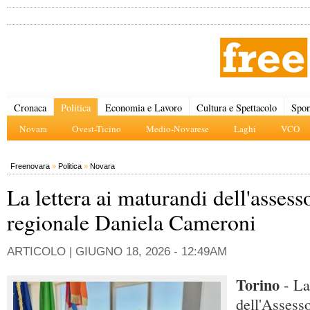
Cronaca
Politica
Economia e Lavoro
Cultura e Spettacolo
Spor
Novara
Ovest-Ticino
Medio-Novarese
Laghi
VCO
Freenovara
»
Politica
»
Novara
La lettera ai maturandi dell'assess
regionale Daniela Cameroni
ARTICOLO |
GIUGNO 18, 2026 - 12:49AM
Torino
- La
dell'Assesso