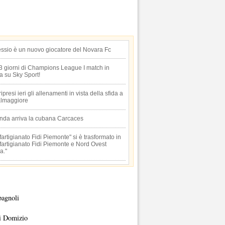
essio è un nuovo giocatore del Novara Fc
 3 giorni di Champions League I match in
ta su Sky Sport!
 ripresi ieri gli allenamenti in vista della sfida a
lmaggiore
anda arriva la cubana Carcaces
artigianato Fidi Piemonte" si è trasformato in
artigianato Fidi Piemonte e Nord Ovest
a."
pagnoli
i Domizio