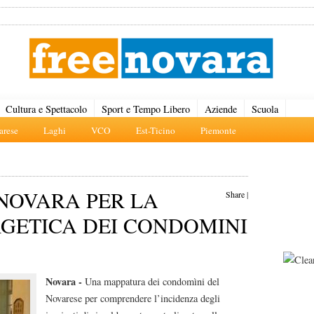
Cultura e Spettacolo
Sport e Tempo Libero
Aziende
Scuola
rese
Laghi
VCO
Est-Ticino
Piemonte
 NOVARA PER LA
Share
|
GETICA DEI CONDOMINI
Novara -
Una mappatura dei condomìni del
Novarese per comprendere l’incidenza degli