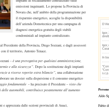
impianti di riscaldamento centralizzato sulle
emissioni inquinanti. Lo propone la Provincia di
Novara che, nell’ambito della programmazione per
il risparmio energetico, accoglie la disponibilità
dell’azienda Domotecnica per una campagna di
D’Al
diagnosi energetica gratuita degli stabili
Igor,
condominiali ad impianto centralizzato.
diret
dal Presidente della Provincia, Diego Sozzani, e dagli assessori
Igor,
Casa
con il territorio, Antonio Tenace.
In b
Sozzani
– è una prerogativa per qualsiasi amministrazione,
parmio e alla sicurezza
”. Dopo la sostituzione degli impianti
"Conf
"Conf
razie a risorse reperite extra bilancio
”, una collaborazione
s.c.p.
elaborare un dossier sulla dispersione e il consumo energetico
ggio fondamentale
– ha precisato il Presidente –
visto che
Persone
i delle automobili, contribuisce pesantemente all’aumento
Aldo S
ni e apprezzata dalle sezioni provinciali di Anaci,
Fabio d