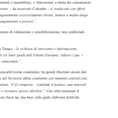
miniali e immobiliari, e Adiconsum, a tutela dei consumatori.
sorato
– ha osservato Colombo –
si traducono con effetti
’inquinamento eccessivamente elevati, mentre a medio-lungo
ungimirante e precisa
”.
mento di valutazione e sensibilizzazione, non conferendo
re Tenace –
le richieste di intervento e informazione;
le tre linee guida dall’Unione Europea: ridurre i gas, i
 rinnovabile
”.
nica/divisione condomini, ha quindi illustrato alcuni dati.
ie del Novarese abita condomini con impianti centralizzati,
rrari. “
Ciò comporta -
conclude il tecnico
- una notevole
i e strutture spesso obsolete
”. Una volta terminato il
 un check up, una base sulla quale elaborare politiche