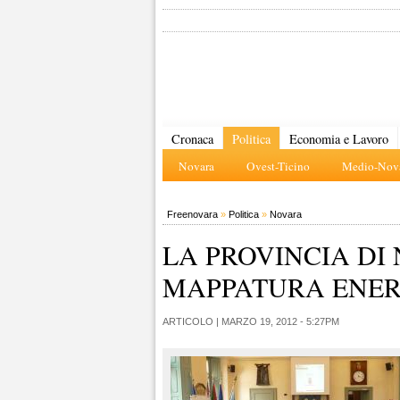
Cronaca
Politica
Economia e Lavoro
Novara
Ovest-Ticino
Medio-Nova
Freenovara
»
Politica
»
Novara
LA PROVINCIA DI
MAPPATURA ENER
ARTICOLO |
MARZO 19, 2012 - 5:27PM