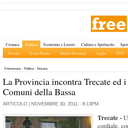
Cronaca
Politica
Economia e Lavoro
Cultura e Spettacolo
Spor
Novara
Ovest-Ticino
Medio-Novarese
Laghi
VCO
Freenovara
»
Politica
»
Novara
La Provincia incontra Trecate ed i
Comuni della Bassa
ARTICOLO |
NOVEMBRE 30, 2011 - 8:13PM
Trecate -
Un
cordiale, co