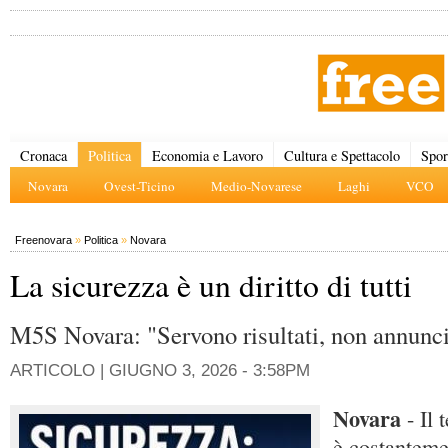
Cronaca
Politica
Economia e Lavoro
Cultura e Spettacolo
Spor
Novara
Ovest-Ticino
Medio-Novarese
Laghi
VCO
Freenovara
»
Politica
»
Novara
La sicurezza è un diritto di tutti
M5S Novara: "Servono risultati, non annunci
ARTICOLO |
GIUGNO 3, 2026 - 3:58PM
Novara
- Il 
è costanteme