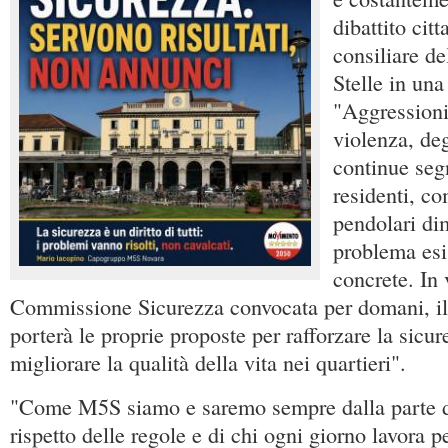
dibattito cit
consiliare d
Stelle in una
"Aggressioni
violenza, de
continue seg
residenti, c
pendolari di
problema esi
concrete. In 
Commissione Sicurezza convocata per domani, i
porterà le proprie proposte per rafforzare la sicu
migliorare la qualità della vita nei quartieri".
"Come M5S siamo e saremo sempre dalla parte del
rispetto delle regole e di chi ogni giorno lavora p